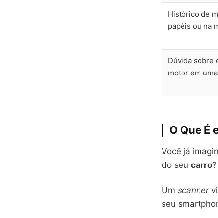
Histórico de 
papéis ou na 
Dúvida sobre
motor em uma
O Que É 
Você já imagi
do seu
carro
?
Um
scanner
vi
seu smartpho