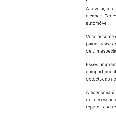
A revolução d
alcance. Ter 
automóvel.
Você assume o
painel, você 
de um especial
Esses progra
comportamen
detectadas no
A economia é r
desnecessário
reparos que r