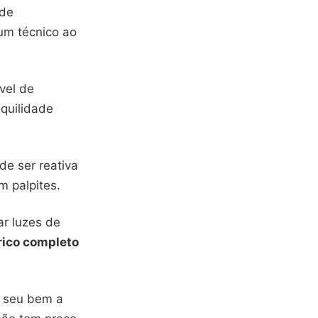
 de
um técnico ao
vel de
nquilidade
e ser reativa
m palpites.
ar luzes de
rico completo
o seu bem a