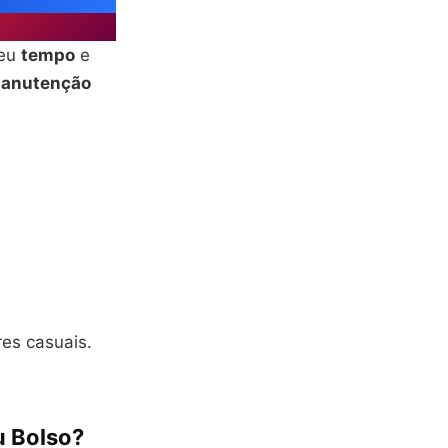
seu
tempo
e
anutenção
res casuais.
u Bolso?