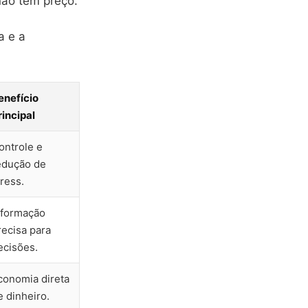
não tem preço.
a e a
enefício
rincipal
ontrole e
edução de
tress.
nformação
recisa para
ecisões.
conomia direta
e dinheiro.