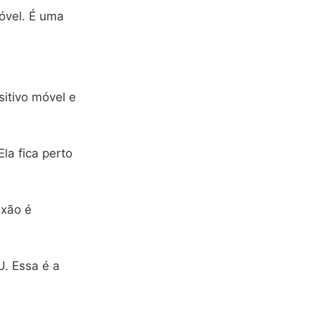
óvel. É uma
sitivo móvel e
 Ela fica perto
exão é
. Essa é a