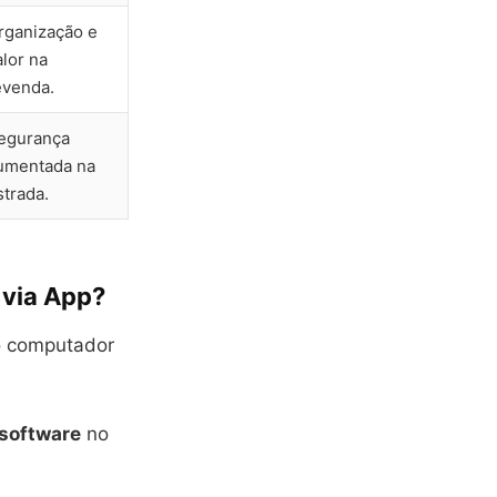
rganização e
alor na
evenda.
egurança
umentada na
strada.
via App?
o computador
software
no