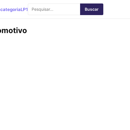
categoria
LP1
Buscar
omotivo