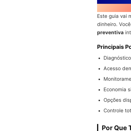
Este guia vai
dinheiro. Voc
preventiva
int
Principais P
Diagnóstico
Acesso demo
Monitoramen
Economia si
Opções disp
Controle to
Por Que 