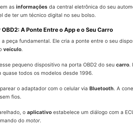
leem as
informações
da central eletrônica do seu autom
l de ter um técnico digital no seu bolso.
 OBD2: A Ponte Entre o App e o Seu Carro
a peça fundamental. Ele cria a ponte entre o seu dispo
do
veículo
.
esse pequeno dispositivo na porta OBD2 do seu
carro
.
m quase todos os modelos desde 1996.
 parear o adaptador com o celular via
Bluetooth
. A con
sem fios.
relhado, o
aplicativo
estabelece um diálogo com a ECU
omando do
motor
.