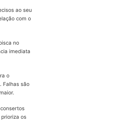
ecisos ao seu
elação com o
pisca no
ncia imediata
ra o
. Falhas são
maior.
 consertos
prioriza os