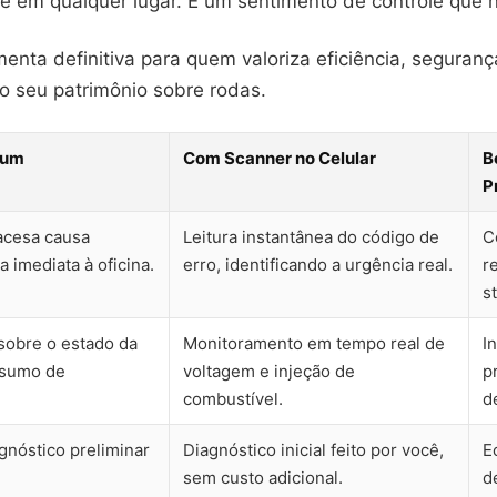
 e em qualquer lugar. É um sentimento de controle que 
menta definitiva para quem valoriza eficiência, seguranç
o seu patrimônio sobre rodas.
mum
Com Scanner no Celular
B
P
 acesa causa
Leitura instantânea do código de
C
a imediata à oficina.
erro, identificando a urgência real.
r
s
sobre o estado da
Monitoramento em tempo real de
I
nsumo de
voltagem e injeção de
p
combustível.
d
gnóstico preliminar
Diagnóstico inicial feito por você,
E
sem custo adicional.
d