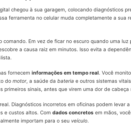
igital chegou à sua garagem, colocando diagnósticos pr
essa ferramenta no celular muda completamente a sua r
 comando. Em vez de ficar no escuro quando uma luz 
descobre a causa raiz em minutos. Isso evita a dependê
ista.
mas fornecem
informações em tempo real
. Você monito
to do
motor
, a saúde da
bateria
e outros sistemas vitais
s primeiros sinais, antes que virem uma dor de cabeça 
eal. Diagnósticos incorretos em oficinas podem levar a
s e custos altos. Com
dados concretos
em mãos, você 
ealmente importam para o seu
veículo
.