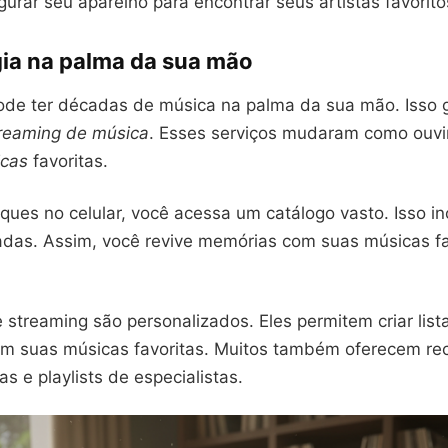
urar seu aparelho para encontrar seus artistas favorito
gia na palma da sua mão
ode ter décadas de música na palma da sua mão. Isso 
reaming de música
. Esses serviços mudaram como ouv
icas
favoritas.
ues no celular, você acessa um catálogo vasto. Isso in
adas. Assim, você revive memórias com suas músicas f
 streaming são personalizados. Eles permitem criar list
m suas músicas favoritas. Muitos também oferecem r
as e playlists de especialistas.