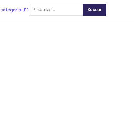
categoria
LP1
Buscar