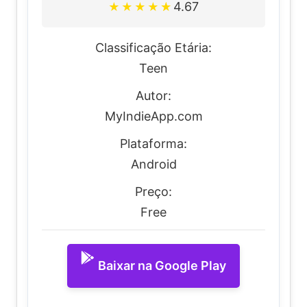
4.67
★
★
★
★
★
Classificação Etária:
Teen
Autor:
MyIndieApp.com
Plataforma:
Android
Preço:
Free
Baixar na Google Play