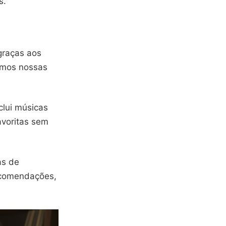
s.
graças aos
imos nossas
clui músicas
avoritas sem
as de
ecomendações,