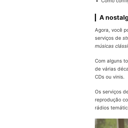
Como config
A nostal
Agora, você p
serviços de
st
músicas cláss
Com alguns toq
de várias déc
CDs ou vinis.
Os serviços de
reprodução co
rádios temátic