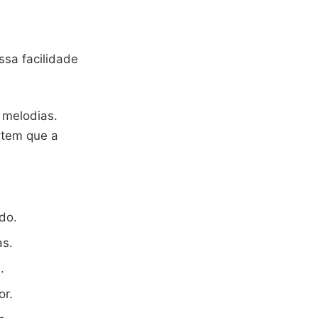
ssa facilidade
 melodias.
ntem que a
do.
as.
.
or.