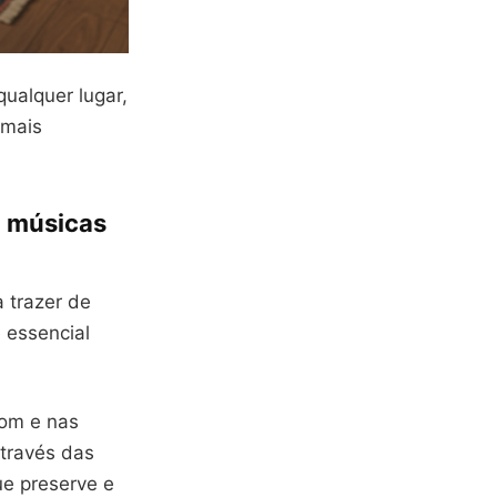
ualquer lugar,
 mais
a músicas
a trazer de
 essencial
som e nas
através das
ue preserve e