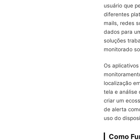
usuário que p
diferentes pl
mails, redes 
dados para um 
soluções traba
monitorado sob
Os aplicativo
monitoramento
localização e
tela e análise
criar um ecoss
de alerta com
uso do disposi
Como Fun