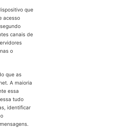
ispositivo que
ge acesso
m segundo
ntes canais de
ervidores
enas o
do que as
et. A maioria
ante essa
cessa tudo
, identificar
do
 mensagens.