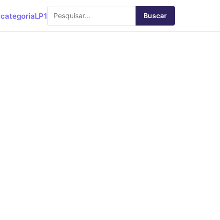
categoria
LP1
Buscar