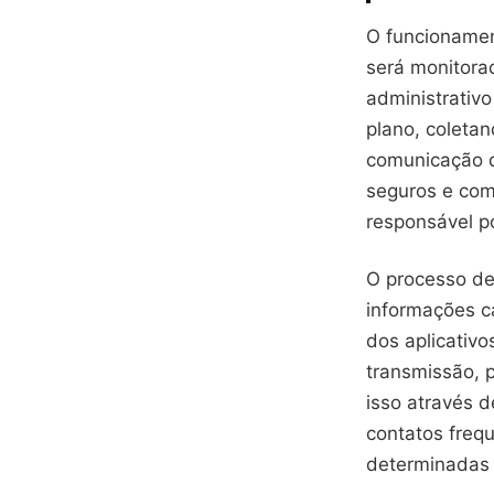
O funcionamen
será monitora
administrativo
plano, coleta
comunicação d
seguros e com
responsável p
O processo de 
informações c
dos aplicativo
transmissão, 
isso através d
contatos freq
determinadas