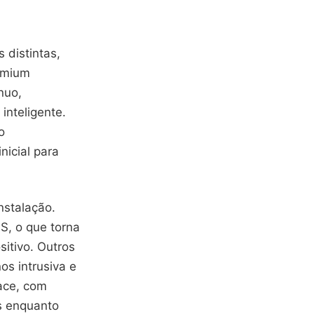
 distintas,
emium
nuo,
inteligente.
o
icial para
nstalação.
S, o que torna
itivo. Outros
s intrusiva e
face, com
s enquanto