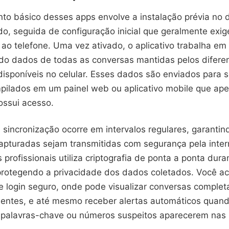
to básico desses apps envolve a instalação prévia no d
do, seguida de configuração inicial que geralmente exi
 ao telefone. Uma vez ativado, o aplicativo trabalha e
ndo dados de todas as conversas mantidas pelos difere
isponíveis no celular. Esses dados são enviados para s
pilados em um painel web ou aplicativo mobile que ap
ossui acesso.
sincronização ocorre em intervalos regulares, garantin
apturadas sejam transmitidas com segurança pela intern
s profissionais utiliza criptografia de ponta a ponta dur
protegendo a privacidade dos dados coletados. Você a
e login seguro, onde pode visualizar conversas completas
uentes, e até mesmo receber alertas automáticos quan
 palavras-chave ou números suspeitos aparecerem nas