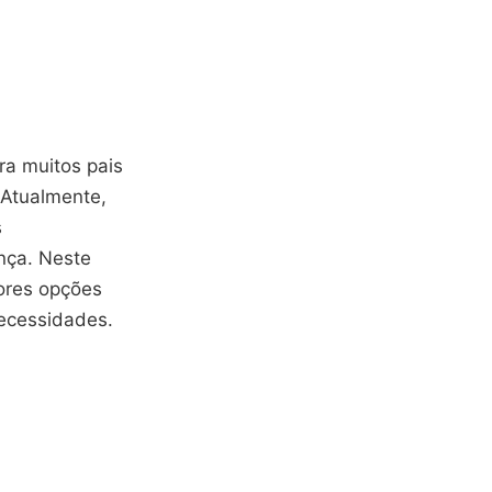
ra muitos pais
 Atualmente,
s
nça. Neste
ores opções
ecessidades.