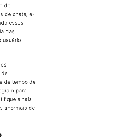
o de
s de chats, e-
indo esses
ia das
o usuário
les
 de
le de tempo de
tegram para
ifique sinais
os anormais de
o