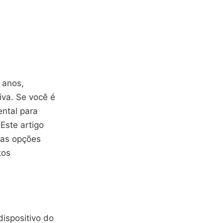
 anos,
iva. Se você é
ental para
Este artigo
 as opções
tos
ispositivo do