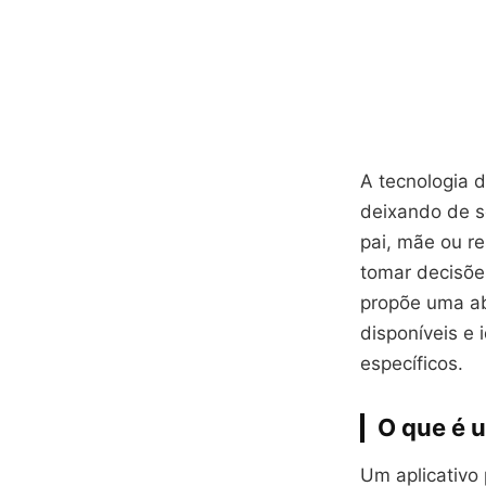
A tecnologia d
deixando de se
pai, mãe ou r
tomar decisões
propõe uma ab
disponíveis e 
específicos.
O que é 
Um aplicativo