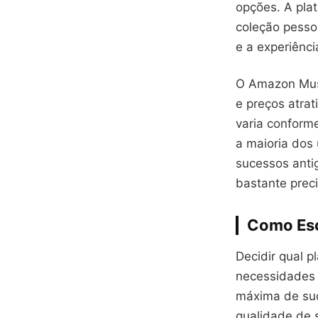
opções. A pla
coleção pessoa
e a experiênci
O Amazon Musi
e preços atra
varia conform
a maioria dos 
sucessos anti
bastante prec
Como Esc
Decidir qual p
necessidades 
máxima de suc
qualidade de s