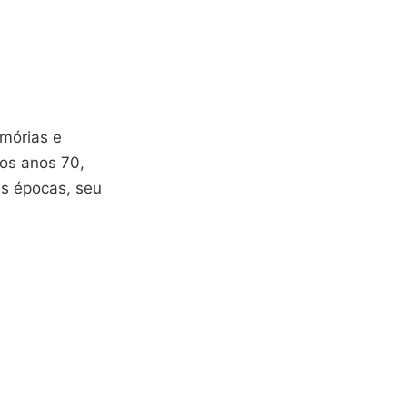
emórias e
dos anos 70,
as épocas, seu