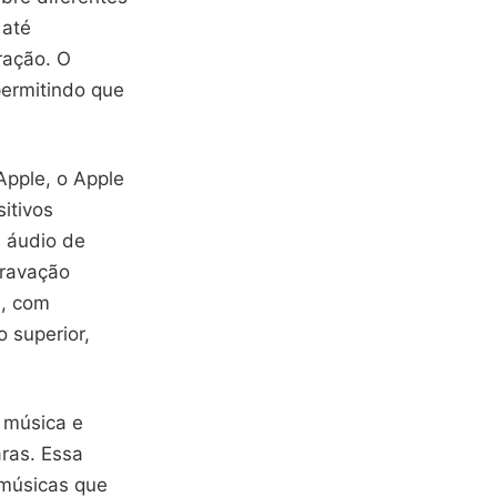
 até
ração. O
ermitindo que
Apple, o Apple
itivos
e áudio de
gravação
a, com
 superior,
 música e
ras. Essa
 músicas que