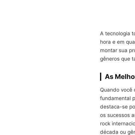
A tecnologia 
hora e em qua
montar sua próp
gêneros que t
As Melho
Quando você d
fundamental pa
destaca-se po
os sucessos an
rock internaci
década ou gên