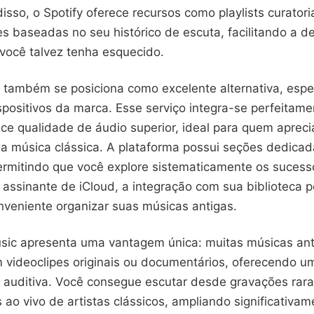
isso, o Spotify oferece recursos como playlists curatori
 baseadas no seu histórico de escuta, facilitando a d
você talvez tenha esquecido.
 também se posiciona como excelente alternativa, espe
ispositivos da marca. Esse serviço integra-se perfeitam
ece qualidade de áudio superior, ideal para quem aprec
a música clássica. A plataforma possui seções dedica
permitindo que você explore sistematicamente os suces
 assinante de iCloud, a integração com sua biblioteca p
nveniente organizar suas músicas antigas.
ic apresenta uma vantagem única: muitas músicas ant
m videoclipes originais ou documentários, oferecendo u
a auditiva. Você consegue escutar desde gravações rara
ao vivo de artistas clássicos, ampliando significativa