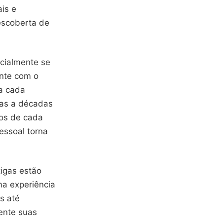
ais e
escoberta de
cialmente se
ente com o
ia cada
das a décadas
sos de cada
essoal torna
igas estão
ma experiência
s até
mente suas