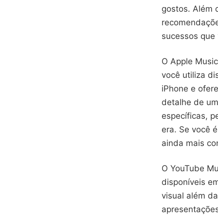
gostos. Além d
recomendações
sucessos que 
O Apple Music
você utiliza d
iPhone e ofer
detalhe de um
específicas, 
era. Se você é
ainda mais co
O YouTube Mus
disponíveis e
visual além d
apresentações 