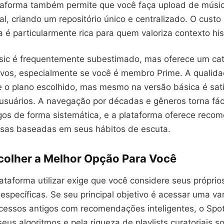
taforma também permite que você faça upload de músi
l, criando um repositório único e centralizado. O custo
a é particularmente rica para quem valoriza contexto hist
c é frequentemente subestimado, mas oferece um cat
tivos, especialmente se você é membro Prime. A qualid
e o plano escolhido, mas mesmo na versão básica é sati
usuários. A navegação por décadas e gêneros torna fáci
gos de forma sistemática, e a plataforma oferece rec
isas baseadas em seus hábitos de escuta.
olher a Melhor Opção Para Você
lataforma utilizar exige que você considere seus próprios
específicas. Se seu principal objetivo é acessar uma va
essos antigos com recomendações inteligentes, o Spoti
eus algoritmos e pela riqueza de playlists curatoriais s