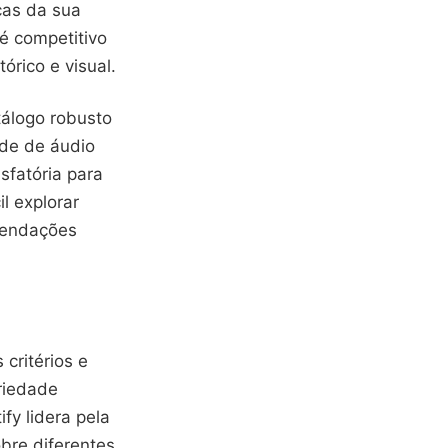
cas da sua
 é competitivo
órico e visual.
álogo robusto
ade de áudio
sfatória para
l explorar
omendações
 critérios e
riedade
fy lidera pela
obre diferentes