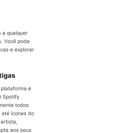
s a qualquer
s. Você pode
icas e explorar
tigas
 plataforma é
 Spotify
amente todos
a até ícones do
artista,
apta aos seus