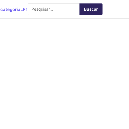
categoria
LP1
Buscar