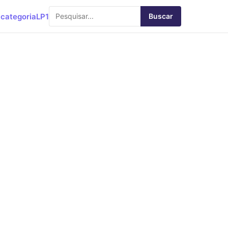
categoria
LP1
Buscar