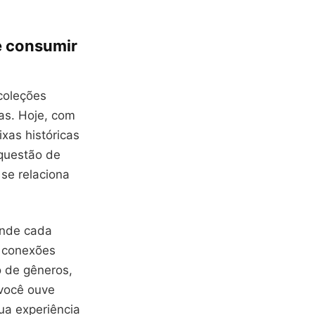
e consumir
coleções
as. Hoje, com
xas históricas
questão de
se relaciona
onde cada
e conexões
o de gêneros,
 você ouve
ua experiência