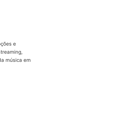
oções e
treaming,
 da música em