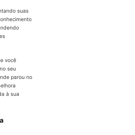
entando suas
 conhecimento
eendendo
es
ue você
 no seu
onde parou no
melhora
da à sua
ca