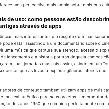
ferece uma perspectiva mais ampla sobre a história cult
ais de uso: como pessoas estão descobri
antigas através de apps
ncias mais interessantes é o resgate de trilhas sonora
cê pode estar assistindo a um documentário sobre o ci
vir uma música que captura sua atenção, acessa o app 
a de lançamento e a história por trás daquela composiçã
aram suas jornadas musicais assim, caindo em um “b
scobertas que as levou a explorar gêneros inteiros que
 criadores de conteúdo também utilizam apps de música
do musical autêntico para seus projetos. Um produtor d
nção dos anos 1950 que combina perfeitamente com a 