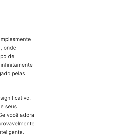
simplesmente
a, onde
mpo de
 infinitamente
gado pelas
significativo.
de seus
Se você adora
 provavelmente
teligente.