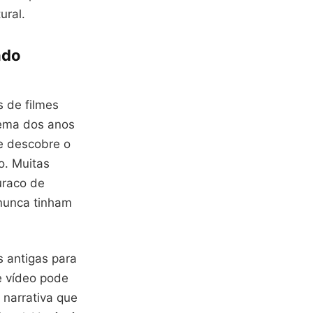
ural.
ndo
s de filmes
nema dos anos
e descobre o
o. Muitas
uraco de
 nunca tinham
s antigas para
e vídeo pode
narrativa que