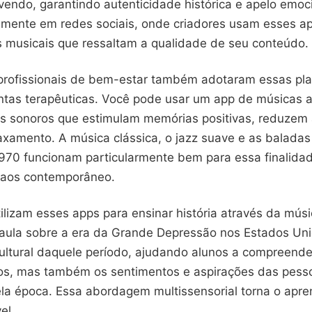
vendo, garantindo autenticidade histórica e apelo emoc
emente em redes sociais, onde criadores usam esses a
as musicais que ressaltam a qualidade de seu conteúdo.
profissionais de bem-estar também adotaram essas pl
tas terapêuticas. Você pode usar um app de músicas a
es sonoros que estimulam memórias positivas, reduzem
xamento. A música clássica, o jazz suave e as baladas
970 funcionam particularmente bem para essa finalida
caos contemporâneo.
ilizam esses apps para ensinar história através da mús
aula sobre a era da Grande Depressão nos Estados Uni
 cultural daquele período, ajudando alunos a compreend
os, mas também os sentimentos e aspirações das pess
la época. Essa abordagem multissensorial torna o apre
el.