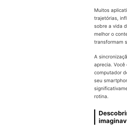
Muitos aplica
trajetórias, i
sobre a vida d
melhor o cont
transformam su
A sincronizaçã
aprecia. Você
computador de 
seu smartphon
significativam
rotina.
Descobri
imaginava