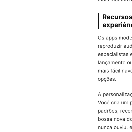
Recursos
experiên
Os apps moder
reproduzir áu
especialistas
lançamento ou 
mais fácil na
opções.
A personalizaçã
Você cria um p
padrões, reco
bossa nova do
nunca ouviu, e