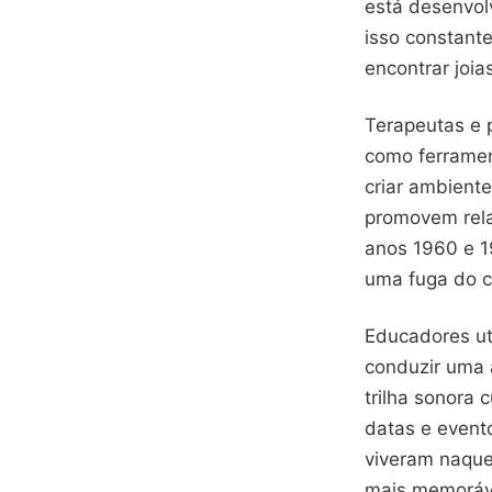
está desenvol
isso constant
encontrar joi
Terapeutas e 
como ferramen
criar ambient
promovem rela
anos 1960 e 1
uma fuga do 
Educadores ut
conduzir uma 
trilha sonora
datas e event
viveram naque
mais memoráv