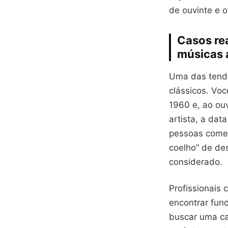
de ouvinte e o
Casos re
músicas 
Uma das tendê
clássicos. Vo
1960 e, ao ou
artista, a dat
pessoas começ
coelho” de de
considerado.
Profissionais
encontrar fun
buscar uma ca