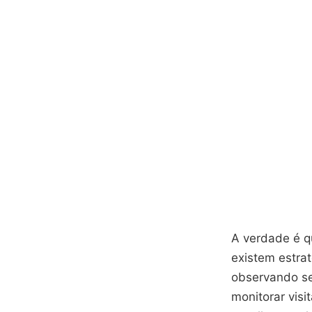
A verdade é 
existem estra
observando seu
monitorar visi