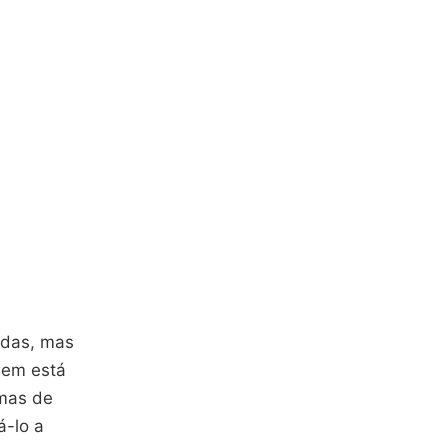
adas, mas
uem está
rmas de
á-lo a