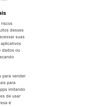
ais
 riscos
uitos desses
acessar suas
aplicativos
e dados ou
uscando
s para vender
iais para
apps imitando
tes de usar
resa é