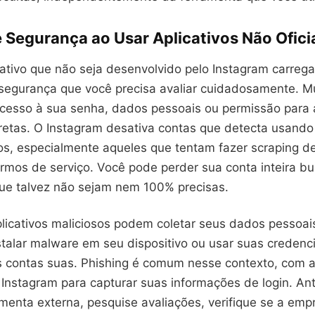
 Segurança ao Usar Aplicativos Não Ofici
ativo que não seja desenvolvido pelo Instagram carrega
 segurança que você precisa avaliar cuidadosamente. M
esso à sua senha, dados pessoais ou permissão para 
etas. O Instagram desativa contas que detecta usando 
os, especialmente aqueles que tentam fazer scraping d
ermos de serviço. Você pode perder sua conta inteira b
ue talvez não sejam nem 100% precisas.
plicativos maliciosos podem coletar seus dados pessoai
nstalar malware em seu dispositivo ou usar suas credenc
s contas suas. Phishing é comum nesse contexto, com 
 Instagram para capturar suas informações de login. An
menta externa, pesquise avaliações, verifique se a emp