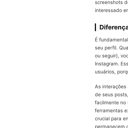
screenshots d
interessado e
Diferença
É fundamental
seu perfil. Qu
ou seguir), vo
Instagram. Es
usuários, por
As interações 
de seus posts
facilmente no
ferramentas ex
crucial para 
permanecem oc