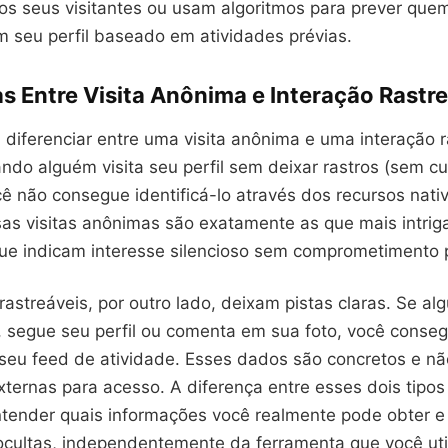
os seus visitantes ou usam algoritmos para prever que
m seu perfil baseado em atividades prévias.
s Entre Visita Anônima e Interação Rastr
 diferenciar entre uma visita anônima e uma interação 
ando alguém visita seu perfil sem deixar rastros (sem cu
cê não consegue identificá-lo através dos recursos nati
sas visitas anônimas são exatamente as que mais intri
que indicam interesse silencioso sem comprometimento 
rastreáveis, por outro lado, deixam pistas claras. Se a
, segue seu perfil ou comenta em sua foto, você conseg
 seu feed de atividade. Esses dados são concretos e n
ternas para acesso. A diferença entre esses dois tipos 
entender quais informações você realmente pode obter e
ultas, independentemente da ferramenta que você util