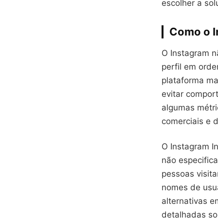
escolher a so
Como o In
O Instagram n
perfil em ord
plataforma ma
evitar compor
algumas métri
comerciais e d
O Instagram I
não especific
pessoas visit
nomes de usuá
alternativas e
detalhadas sob