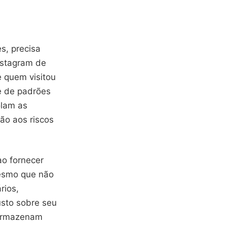
s, precisa
nstagram de
e quem visitou
se de padrões
olam as
ão aos riscos
ao fornecer
mesmo que não
rios,
usto sobre seu
 armazenam