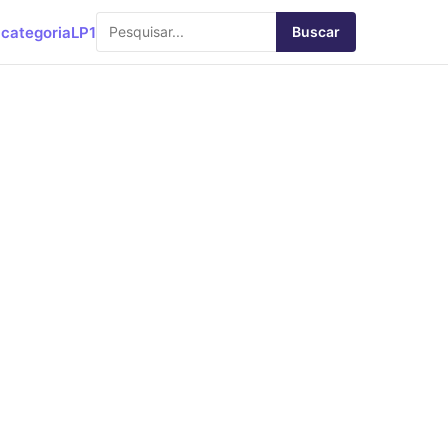
categoria
LP1
Buscar