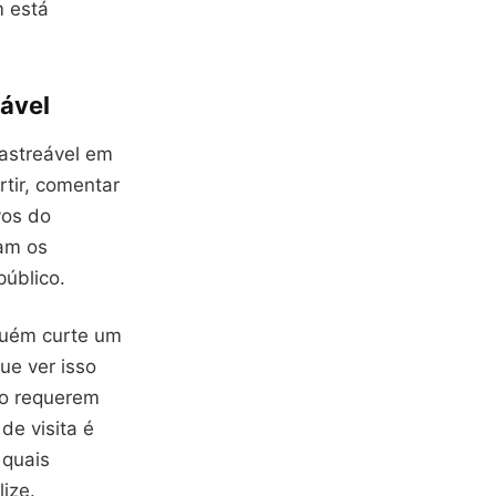
m está
eável
rastreável em
rtir, comentar
vos do
gam os
público.
lguém curte um
ue ver isso
ão requerem
de visita é
 quais
ize.