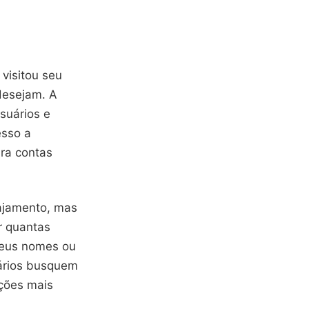
visitou seu
desejam. A
suários e
esso a
ara contas
gajamento, mas
r quantas
 seus nomes ou
uários busquem
ações mais