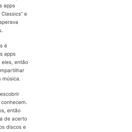
s apps
 Classics” e
esperava
s.
as é
os apps
 eles, então
mpartilhar
a música.
escobrir
s conhecem.
os, então
a de acerto
os discos e