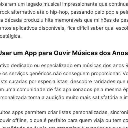
ixaram um legado musical impressionante que continua
rock alternativo até o hip-hop, passando pelo pop e pe
ssa década produziu hits memoráveis que milhões de p
ntos aplicativos disponíveis, fica difícil saber qual esc
ostálgica.
Usar um App para Ouvir Músicas dos Ano
ativo dedicado ou especializado em músicas dos anos 
 os serviços genéricos não conseguem proporcionar. V
ists curadas por especialistas, descobre raridades que
om uma comunidade de fãs apaixonados pela mesma ép
rsonalizada torna a audição muito mais satisfatória e i
itos apps permitem criar listas personalizadas, sincro
 ouvir offline, o que é perfeito para quem viaja ou tem 