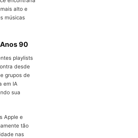
cê encontraria
mais alto e
as músicas
 Anos 90
ntes playlists
contra desde
 e grupos de
a em IA
endo sua
s Apple e
icamente tão
lidade nas