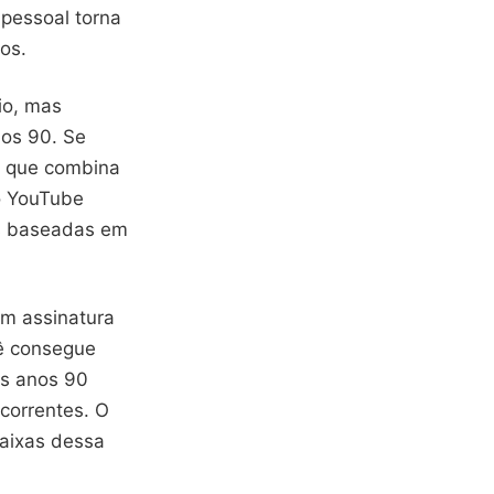
 pessoal torna
os.
io, mas
nos 90. Se
a que combina
do YouTube
as baseadas em
em assinatura
cê consegue
os anos 90
correntes. O
faixas dessa