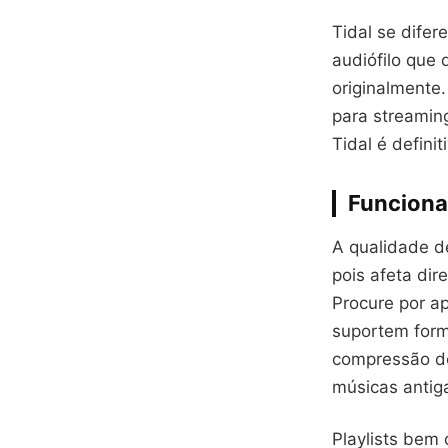
Tidal se difer
audiófilo que
originalmente.
para streamin
Tidal é defini
Funciona
A qualidade d
pois afeta dir
Procure por a
suportem form
compressão de
músicas antig
Playlists bem 