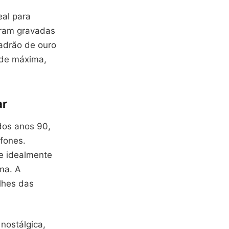
eal para
oram gravadas
padrão de ouro
ade máxima,
ar
dos anos 90,
 fones.
 e idealmente
ma. A
lhes das
nostálgica,