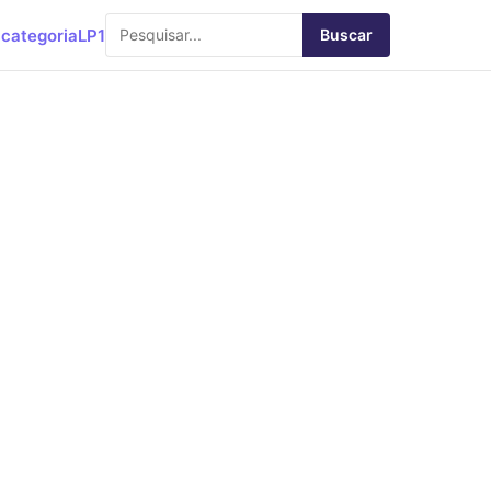
categoria
LP1
Buscar