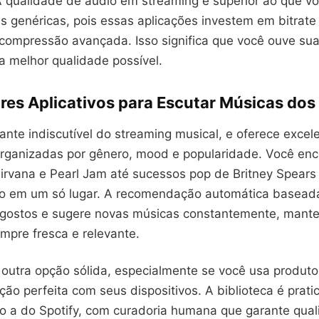
A qualidade de áudio em streaming é superior ao que vo
 genéricas, pois essas aplicações investem em bitrate 
 compressão avançada. Isso significa que você ouve su
a melhor qualidade possível.
res Aplicativos para Escutar Músicas dos
gante indiscutível do streaming musical, e oferece excele
rganizadas por gênero, mood e popularidade. Você en
Nirvana e Pearl Jam até sucessos pop de Britney Spears
o em um só lugar. A recomendação automática basead
gostos e sugere novas músicas constantemente, mant
mpre fresca e relevante.
 outra opção sólida, especialmente se você usa produto
ção perfeita com seus dispositivos. A biblioteca é prat
o a do Spotify, com curadoria humana que garante qua