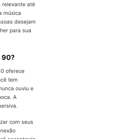
 relevante até
la música
essoas desejam
olher para sua
s 90?
90 oferece
ocê tem
 nunca ouviu e
oca. A
mersiva.
nizar com seus
conexão