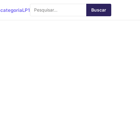
categoria
LP1
Buscar