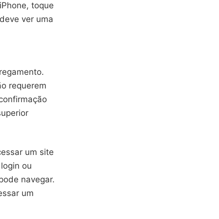
 iPhone, toque
ê deve ver uma
rregamento.
não requerem
 confirmação
uperior
cessar um site
login ou
 pode navegar.
cessar um