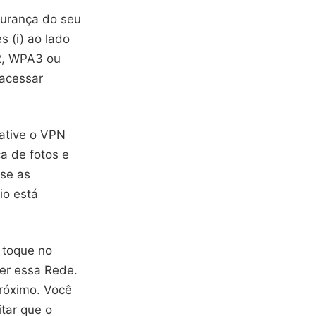
gurança do seu
s (i) ao lado
A2, WPA3 ou
acessar
 ative o VPN
a de fotos e
se as
io está
 toque no
cer essa Rede.
róximo. Você
tar que o