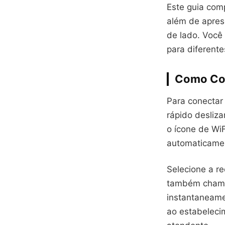
Este guia com
além de apres
de lado. Você
para diferente
Como Con
Para conectar 
rápido desliza
o ícone de WiF
automaticament
Selecione a r
também chamad
instantaneame
ao estabeleci