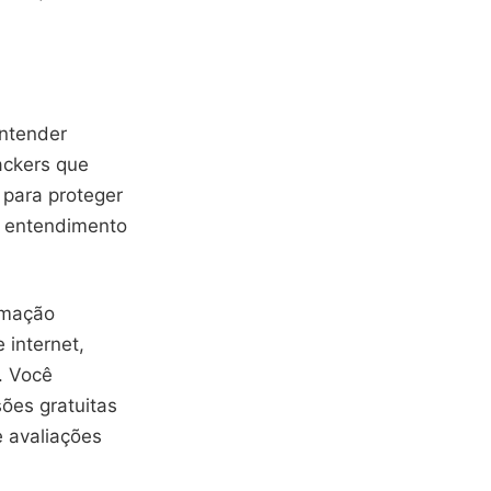
entender
ackers que
 para proteger
o entendimento
ormação
 internet,
. Você
ões gratuitas
e avaliações