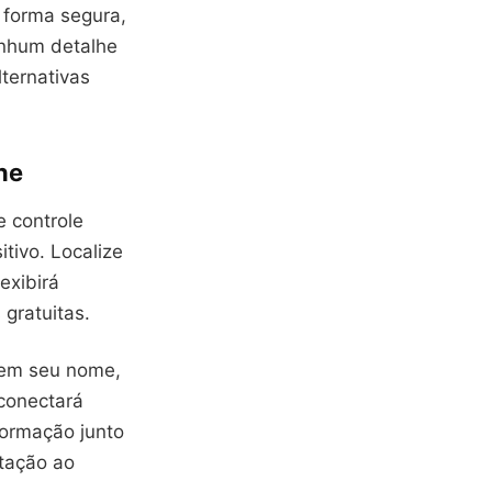
 forma segura,
enhum detalhe
ternativas
ne
e controle
itivo. Localize
exibirá
 gratuitas.
e em seu nome,
conectará
formação junto
itação ao