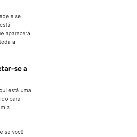
ede e se
 está
ue aparecerá
toda a
tar-se a
aqui está uma
vido para
am a
 e se você