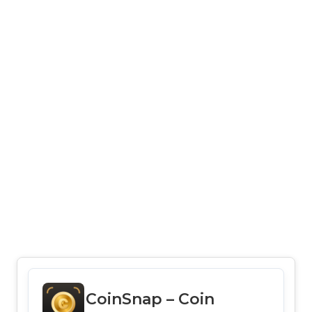
CoinSnap – Coin