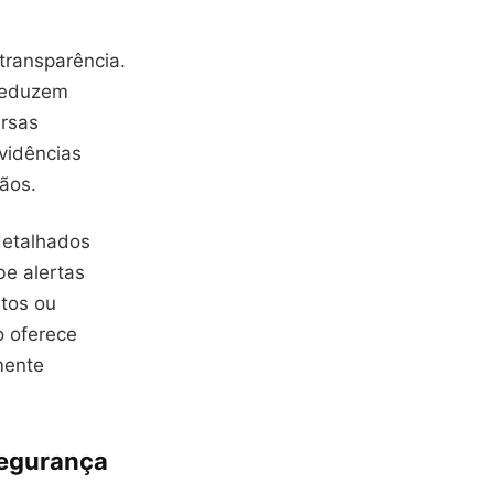
transparência.
 reduzem
ersas
vidências
ãos.
detalhados
e alertas
tos ou
 oferece
mente
Segurança