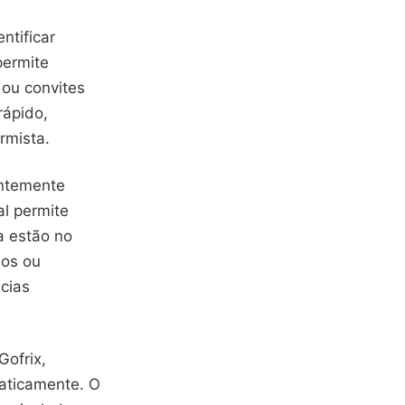
ntificar
permite
 ou convites
rápido,
rmista.
entemente
l permite
a estão no
sos ou
cias
Gofrix,
maticamente. O