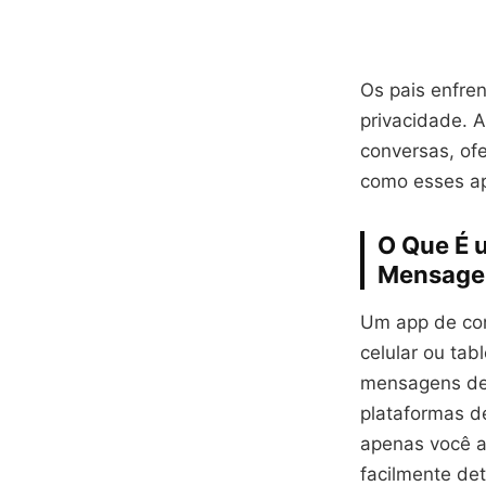
Os pais enfren
privacidade. 
conversas, of
como esses ap
O Que É 
Mensage
Um app de con
celular ou tab
mensagens de 
plataformas d
apenas você a
facilmente det