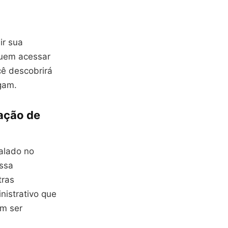
ir sua
guem acessar
cê descobrirá
gam.
ação de
alado no
essa
tras
istrativo que
em ser