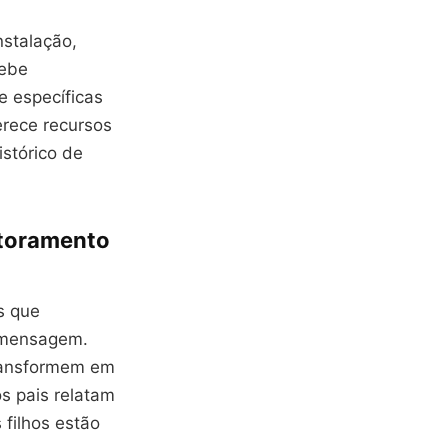
nstalação,
cebe
e específicas
erece recursos
istórico de
itoramento
s que
 mensagem.
transformem em
s pais relatam
 filhos estão