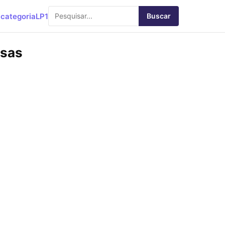
categoria
LP1
Buscar
rsas