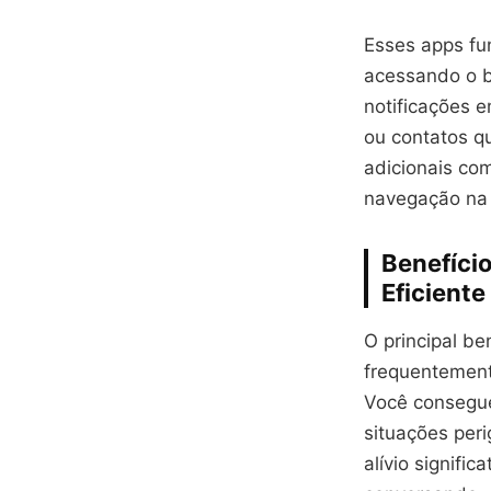
Esses apps fu
acessando o b
notificações 
ou contatos qu
adicionais co
navegação na 
Benefíci
Eficiente
O principal be
frequentement
Você consegue
situações peri
alívio signif