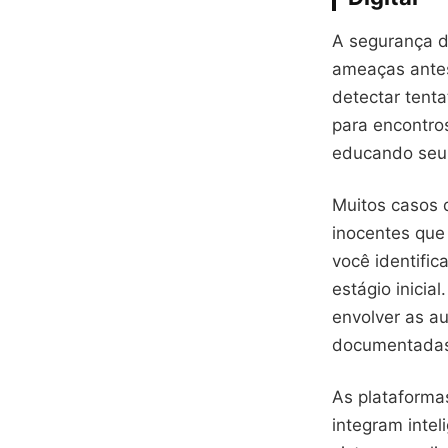
A segurança d
ameaças ante
detectar tenta
para encontro
educando seu f
Muitos casos 
inocentes que
você identifi
estágio inicia
envolver as a
documentada
As plataformas
integram intel