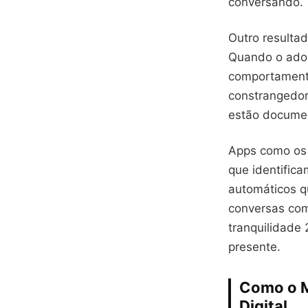
conversando.
Outro resulta
Quando o adol
comportamento
constrangedor
estão documen
Apps como os 
que identific
automáticos q
conversas com
tranquilidade 
presente.
Como o M
Digital