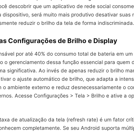
ocê descobrir que um aplicativo de rede social consom
 dispositivo, será muito mais produtivo desativar suas 
mente reduzir o brilho da tela de forma indiscriminada
as Configurações de Brilho e Display
onsável por até 40% do consumo total de bateria em um
ndo o gerenciamento dessa função essencial para quem d
ma significativa. Ao invés de apenas reduzir o brilho m
tivar o ajuste automático de brilho, que adapta a inten
m o ambiente externo e reduz desnecessariamente o 
rnos. Acesse Configurações > Tela > Brilho e ative a o
taxa de atualização da tela (refresh rate) é um fator crí
onhecem completamente. Se seu Android suporta múlti