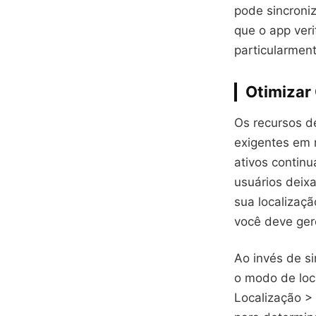
pode sincroni
que o app ver
particularment
Otimizar
Os recursos d
exigentes em 
ativos contin
usuários deix
sua localizaç
você deve ger
Ao invés de s
o modo de loc
Localização >