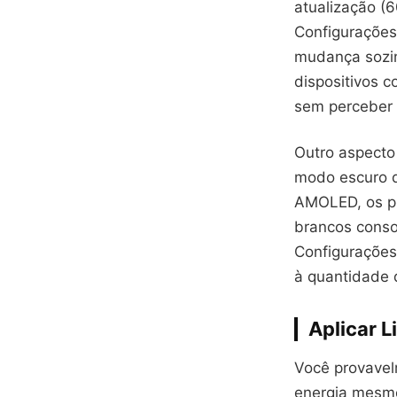
atualização (
Configurações
mudança sozi
dispositivos c
sem perceber 
Outro aspecto
modo escuro q
AMOLED, os pi
brancos conso
Configurações
à quantidade d
Aplicar 
Você provavel
energia mesmo