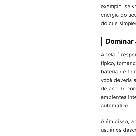
exemplo, se v
energia do seu
do que simples
Dominar 
A tela é resp
típico, torna
bateria de for
você deveria a
de acordo co
ambientes inte
automático.
Além disso, a 
usuários desc