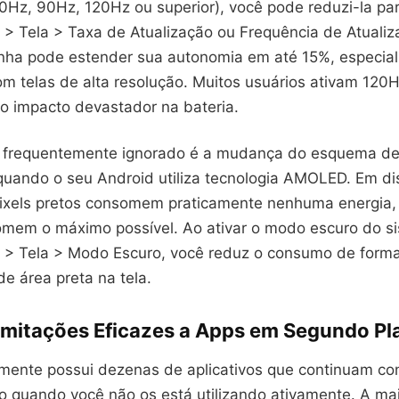
60Hz, 90Hz, 120Hz ou superior), você pode reduzi-la p
 > Tela > Taxa de Atualização ou Frequência de Atualiz
nha pode estender sua autonomia em até 15%, especia
om telas de alta resolução. Muitos usuários ativam 120
o impacto devastador na bateria.
 frequentemente ignorado é a mudança do esquema de
uando o seu Android utiliza tecnologia AMOLED. Em di
xels pretos consomem praticamente nenhuma energia,
mem o máximo possível. Ao ativar o modo escuro do s
 > Tela > Modo Escuro, você reduz o consumo de forma
e área preta na tela.
Limitações Eficazes a Apps em Segundo Pl
mente possui dezenas de aplicativos que continuam c
 quando você não os está utilizando ativamente. A mai