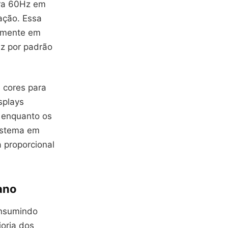
ara 60Hz em
ação. Essa
lmente em
Hz por padrão
 cores para
splays
 enquanto os
istema em
 proporcional
ano
onsumindo
oria dos