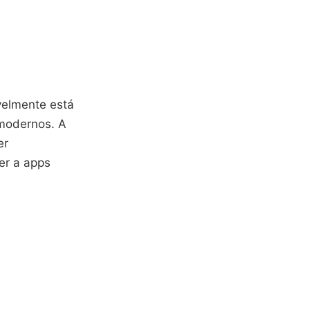
velmente está
modernos. A
er
er a apps