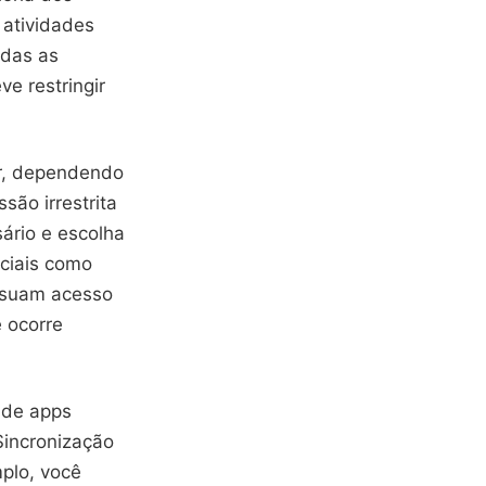
 atividades
odas as
ve restringir
ar, dependendo
são irrestrita
ário e escolha
nciais como
ssuam acesso
 ocorre
 de apps
Sincronização
mplo, você