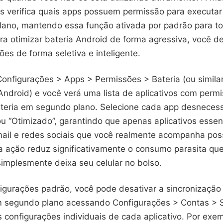
is verifica quais apps possuem permissão para executar
ano, mantendo essa função ativada por padrão para t
ra otimizar bateria Android de forma agressiva, você de
es de forma seletiva e inteligente.
onfigurações > Apps > Permissões > Bateria (ou simil
ndroid) e você verá uma lista de aplicativos com permis
ateria em segundo plano. Selecione cada app desnecess
ou “Otimizado”, garantindo que apenas aplicativos esse
il e redes sociais que você realmente acompanha po
a ação reduz significativamente o consumo parasita que
implesmente deixa seu celular no bolso.
igurações padrão, você pode desativar a sincronização
m segundo plano acessando Configurações > Contas > 
 configurações individuais de cada aplicativo. Por exe