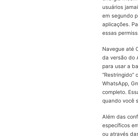
usuários jama
em segundo pl
aplicações. Pa
essas permissõ
Navegue até C
da versão do A
para usar a b
“Restringido” 
WhatsApp, Gma
completo. Ess
quando você s
Além das conf
específicos e
ou através das