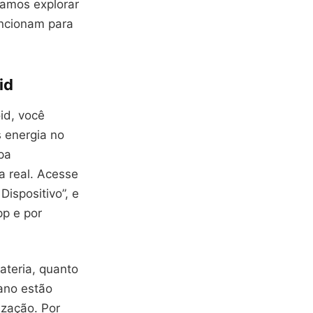
Vamos explorar
uncionam para
id
id, você
s energia no
pa
a real. Acesse
Dispositivo”, e
pp e por
ateria, quanto
ano estão
ização. Por