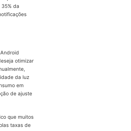
e 35% da
notificações
.
 Android
eseja otimizar
anualmente,
sidade da luz
consumo em
pção de ajuste
tico que muitos
plas taxas de