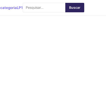
categoria
LP1
Buscar