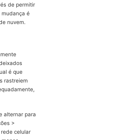
és de permitir
sa mudança é
s de nuvem.
iamente
 deixados
ual é que
s rastreiem
dequadamente,
 alternar para
ções >
rede celular