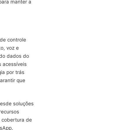
para manter a
de controle
o, voz e
ndo dados do
 acessíveis
ia por trás
arantir que
desde soluções
recursos
 cobertura de
tsApp,