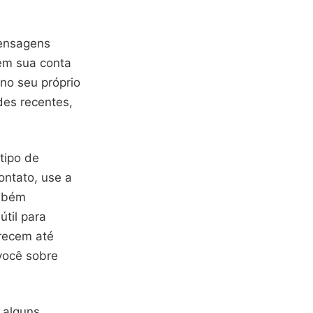
mensagens
 em sua conta
no seu próprio
des recentes,
tipo de
ontato, use a
ambém
til para
erecem até
 você sobre
 alguns