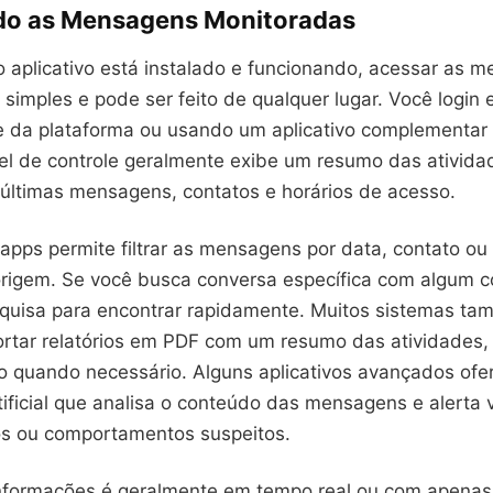
o as Mensagens Monitoradas
 aplicativo está instalado e funcionando, acessar as 
simples e pode ser feito de qualquer lugar. Você login
te da plataforma ou usando um aplicativo complementar 
nel de controle geralmente exibe um resumo das ativida
últimas mensagens, contatos e horários de acesso.
apps permite filtrar as mensagens por data, contato ou 
 origem. Se você busca conversa específica com algum c
quisa para encontrar rapidamente. Muitos sistemas t
rtar relatórios em PDF com um resumo das atividades, ú
ro quando necessário. Alguns aplicativos avançados of
rtificial que analisa o conteúdo das mensagens e alerta
cos ou comportamentos suspeitos.
nformações é geralmente em tempo real ou com apenas