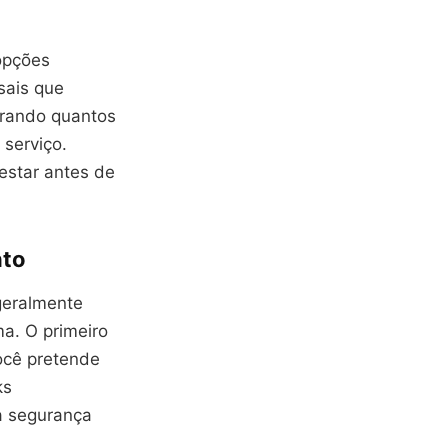
opções
sais que
erando quantos
 serviço.
testar antes de
nto
 geralmente
a. O primeiro
você pretende
ks
 a segurança