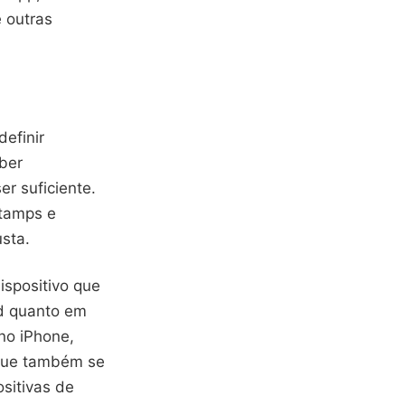
 outras
definir
ber
r suficiente.
stamps e
sta.
spositivo que
id quanto em
 no iPhone,
ique também se
sitivas de