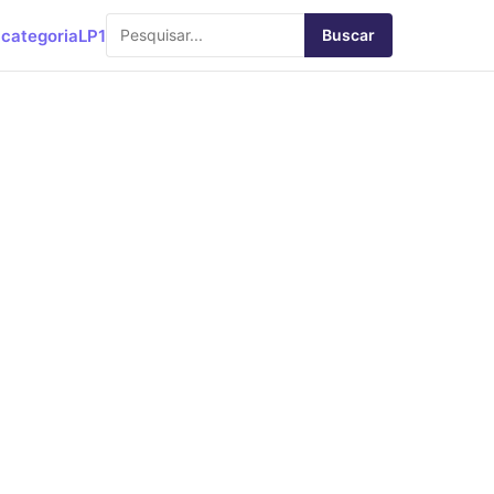
categoria
LP1
Buscar