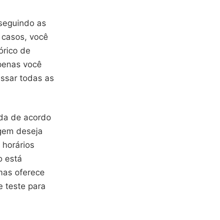
 seguindo as
 casos, você
órico de
penas você
essar todas as
ada de acordo
agem deseja
 horários
o está
mas oferece
 teste para