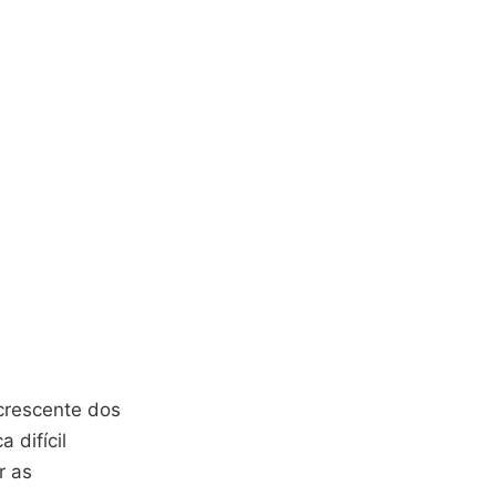
crescente dos
 difícil
r as