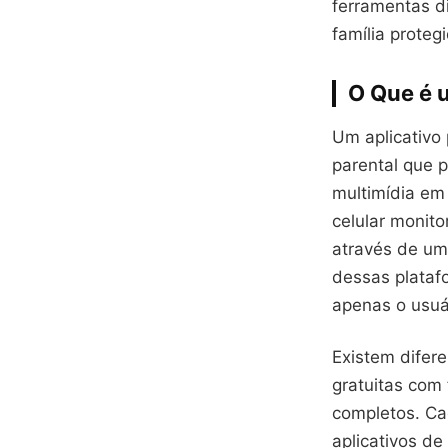
ferramentas d
família proteg
O Que é 
Um aplicativo
parental que 
multimídia em
celular monit
através de um 
dessas plataf
apenas o usuá
Existem difer
gratuitas com
completos. Ca
aplicativos d