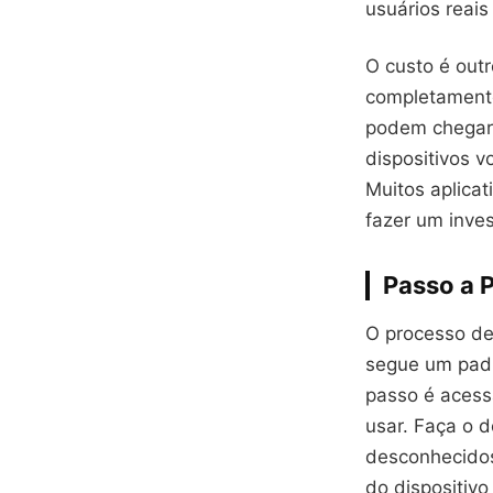
usuários reai
O custo é out
completamente
podem chegar 
dispositivos v
Muitos aplicat
fazer um inve
Passo a 
O processo de
segue um padr
passo é acessa
usar. Faça o d
desconhecidos 
do dispositivo