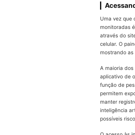
Acessand
Uma vez que o
monitoradas é 
através do si
celular. O pai
mostrando as 
A maioria dos 
aplicativo de
função de pes
permitem expo
manter regist
inteligência a
possíveis ris
O acesso às i