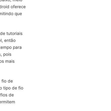
droid oferece
mitindo que
e tutoriais
l, então
 tempo para
, pois
dos mais
 fio de
 tipo de fio
fios de
permitem