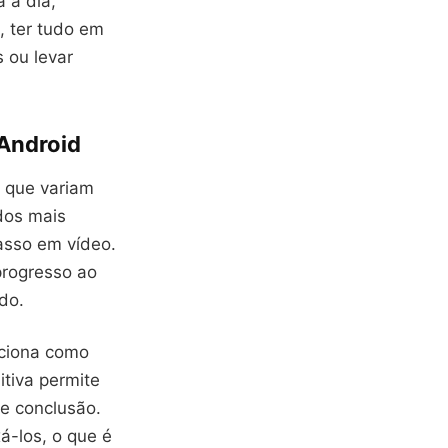
 a dia,
, ter tudo em
 ou levar
 Android
e que variam
dos mais
asso em vídeo.
progresso ao
do.
nciona como
itiva permite
de conclusão.
á-los, o que é