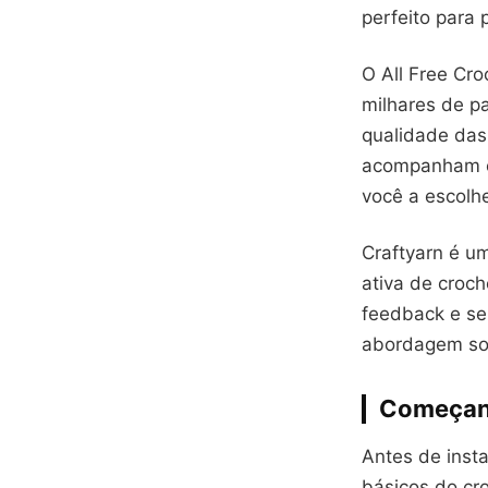
perfeito para 
O All Free Cr
milhares de p
qualidade das
acompanham ca
você a escolh
Craftyarn é 
ativa de croch
feedback e se
abordagem soc
Começand
Antes de insta
básicos do cr