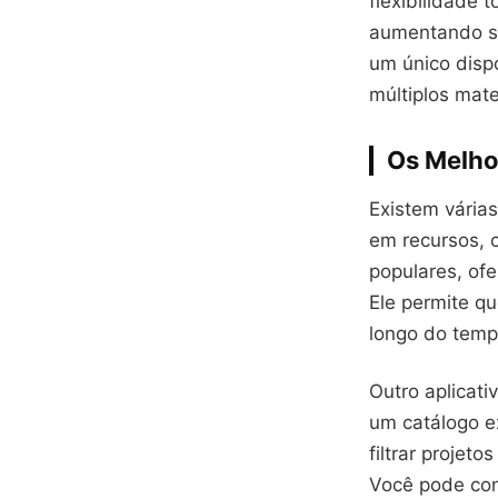
flexibilidade 
aumentando si
um único dispo
múltiplos mate
Os Melho
Existem várias
em recursos, 
populares, of
Ele permite q
longo do temp
Outro aplicati
um catálogo ex
filtrar projet
Você pode con