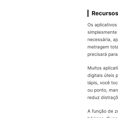
Recursos
Os aplicativo
simplesmente e
necessária, aj
metragem tota
precisará para
Muitos aplica
digitais úteis
lápis, você to
ou ponto, man
reduz distraç
A função de zo