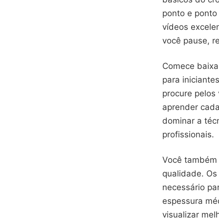
ponto e ponto
vídeos excele
você pause, r
Comece baixan
para iniciante
procure pelos
aprender cada
dominar a técn
profissionais.
Você também p
qualidade. Os 
necessário pa
espessura méd
visualizar mel