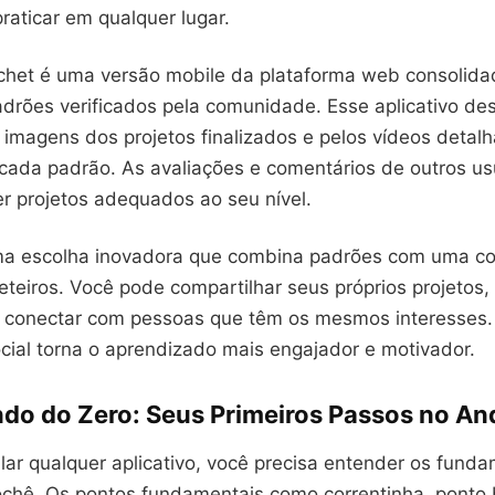
praticar em qualquer lugar.
ochet é uma versão mobile da plataforma web consolida
adrões verificados pela comunidade. Esse aplicativo de
 imagens dos projetos finalizados e pelos vídeos detal
da padrão. As avaliações e comentários de outros us
er projetos adequados ao seu nível.
uma escolha inovadora que combina padrões com uma 
eteiros. Você pode compartilhar seus próprios projetos,
 conectar com pessoas que têm os mesmos interesses.
ial torna o aprendizado mais engajador e motivador.
o do Zero: Seus Primeiros Passos no An
lar qualquer aplicativo, você precisa entender os fund
ochê. Os pontos fundamentais como correntinha, ponto 