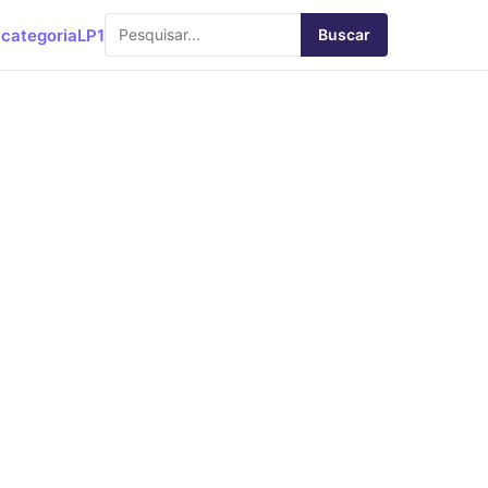
categoria
LP1
Buscar