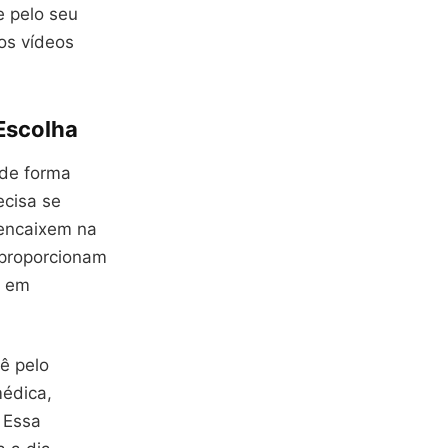
e pelo seu
aos vídeos
Escolha
 de forma
ecisa se
 encaixem na
e proporcionam
s em
ê pelo
médica,
 Essa