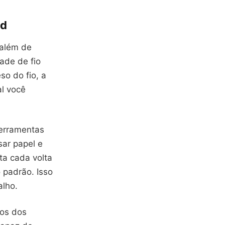
id
 além de
ade de fio
so do fio, a
al você
ferramentas
sar papel e
ta cada volta
 padrão. Isso
alho.
vos dos