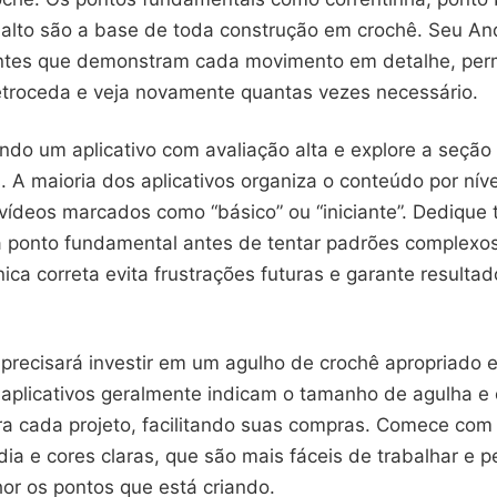
 alto são a base de toda construção em crochê. Seu An
ntes que demonstram cada movimento em detalhe, per
etroceda e veja novamente quantas vezes necessário.
do um aplicativo com avaliação alta e explore a seção d
s. A maioria dos aplicativos organiza o conteúdo por níve
 vídeos marcados como “básico” ou “iniciante”. Dedique
 ponto fundamental antes de tentar padrões complexos
ica correta evita frustrações futuras e garante resulta
recisará investir em um agulho de crochê apropriado e
aplicativos geralmente indicam o tamanho de agulha e o
ra cada projeto, facilitando suas compras. Comece com 
ia e cores claras, que são mais fáceis de trabalhar e 
hor os pontos que está criando.