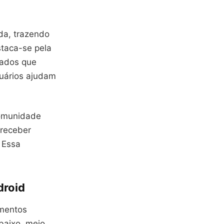
da, trazendo
staca-se pela
hados que
uários ajudam
comunidade
 receber
 Essa
droid
amentos
baixo, meio