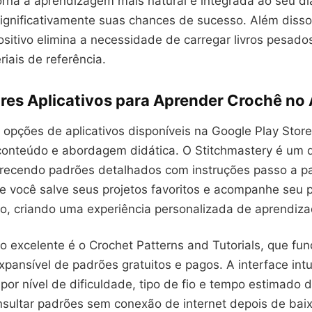
torna a aprendizagem mais natural e integrada ao seu dia
gnificativamente suas chances de sucesso. Além disso
sitivo elimina a necessidade de carregar livros pesados
riais de referência.
res Aplicativos para Aprender Crochê no
 opções de aplicativos disponíveis na Google Play Stor
conteúdo e abordagem didática. O Stitchmastery é um 
erecendo padrões detalhados com instruções passo a p
ue você salve seus projetos favoritos e acompanhe seu 
o, criando uma experiência personalizada de aprendiza
vo excelente é o Crochet Patterns and Tutorials, que fu
pansível de padrões gratuitos e pagos. A interface intu
os por nível de dificuldade, tipo de fio e tempo estimado 
sultar padrões sem conexão de internet depois de baix