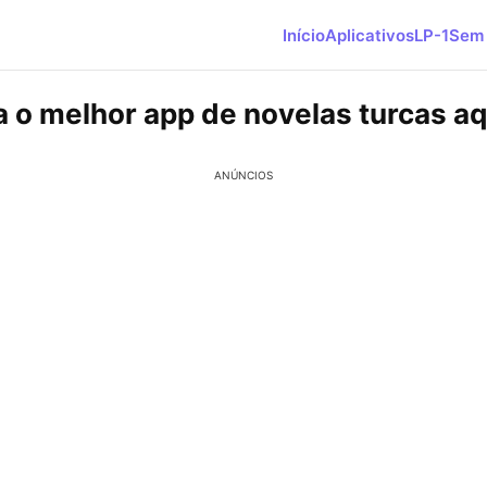
Início
Aplicativos
LP-1
Sem 
 o melhor app de novelas turcas aq
ANÚNCIOS