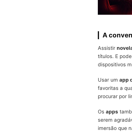
A conveni
Assistir
novel
títulos. E pod
dispositivos m
Usar um
app 
favoritas a qu
procurar por 
Os
apps
també
serem agradáv
imersão que n