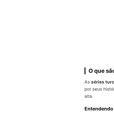
O que sã
As
séries tur
por seus hist
alta.
Entendendo 