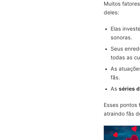
Muitos fatore
deles:
Elas invest
sonoras.
Seus enred
todas as cu
As atuações
fãs.
As
séries 
Esses pontos 
atraindo fãs 