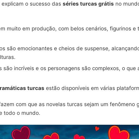
s explicam o sucesso das
séries turcas grátis
no mundo.
em muito em produção, com belos cenários, figurinos e t
os são emocionantes e cheios de suspense, alcançand
lturas.
 são incríveis e os personagens são complexos, o que a
dramáticas turcas
estão disponíveis em várias platafor
fazem com que as novelas turcas sejam um fenômeno g
de todo o mundo.