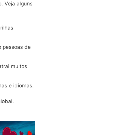
 Veja alguns
rilhas
o pessoas de
trai muitos
mas e idiomas.
lobal,