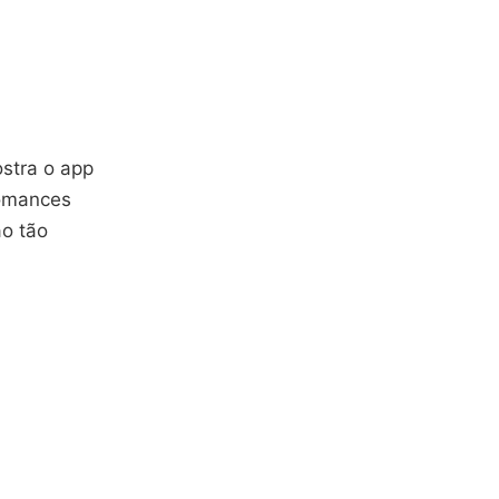
ostra o app
romances
ão tão