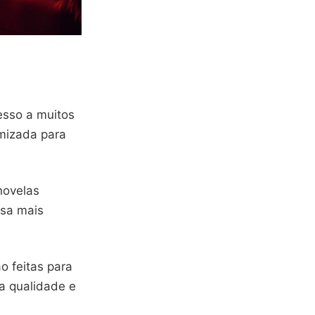
esso a muitos
imizada para
novelas
isa mais
o feitas para
a qualidade e