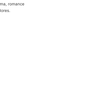
rama, romance
dores.