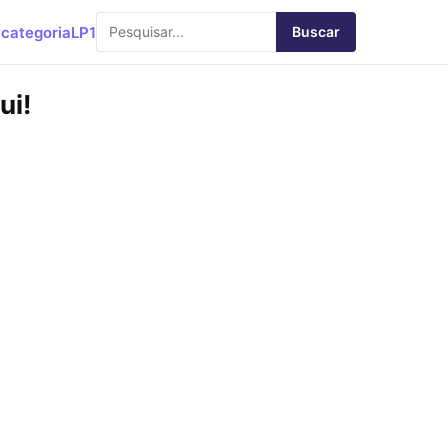
categoria
LP1
Buscar
ui!