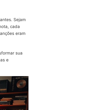
antes. Sejam
nota, cada
 canções eram
nsformar sua
ias e