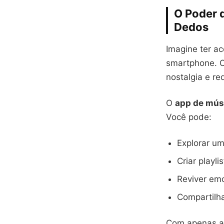
O Poder 
Dedos
Imagine ter a
smartphone. 
nostalgia e r
O
app de mús
Você pode:
Explorar u
Criar playl
Reviver em
Compartilha
Com apenas al