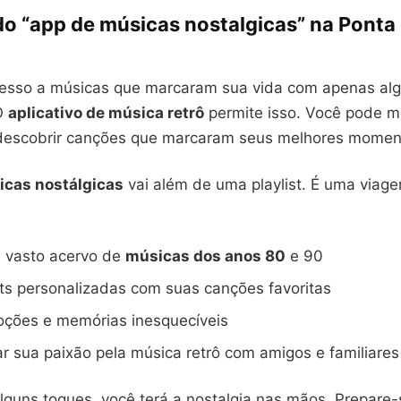
do “app de músicas nostalgicas” na Ponta
cesso a músicas que marcaram sua vida com apenas al
O
aplicativo de música retrô
permite isso. Você pode m
edescobrir canções que marcaram seus melhores momen
icas nostálgicas
vai além de uma playlist. É uma viag
m vasto acervo de
músicas dos anos 80
e 90
ists personalizadas com suas canções favoritas
oções e memórias inesquecíveis
r sua paixão pela música retrô com amigos e familiares
guns toques, você terá a nostalgia nas mãos. Prepare