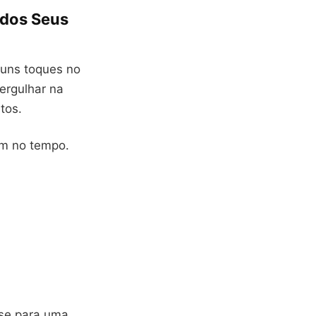
 dos Seus
guns toques no
ergulhar na
tos.
em no tempo.
-se para uma