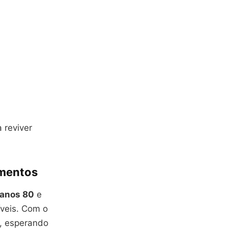
 reviver
omentos
anos 80
e
veis. Com o
e, esperando