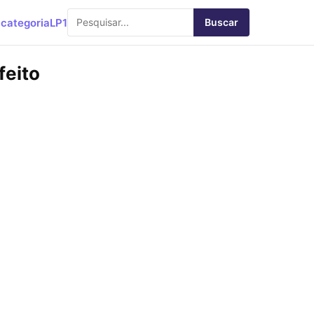
categoria
LP1
Buscar
feito