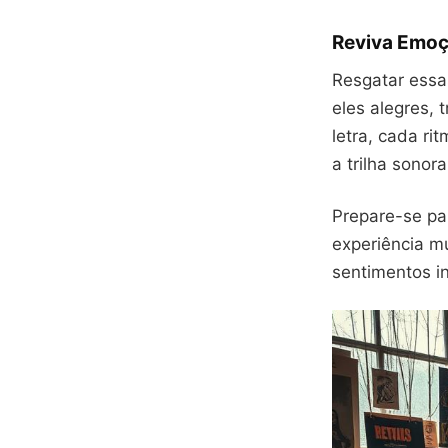
Reviva Emoç
Resgatar ess
eles alegres,
letra, cada r
a trilha sonor
Prepare-se par
experiência m
sentimentos i