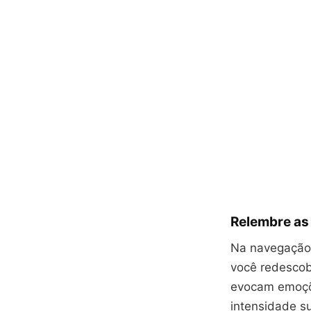
Relembre as
Na navegação
você redescob
evocam emoçõ
intensidade s