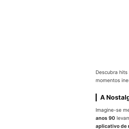
Descubra hits 
momentos ines
A Nostal
Imagine-se m
anos 90
levam
aplicativo de