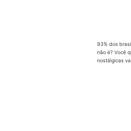
93% dos brasil
não é? Você q
nostálgicas va