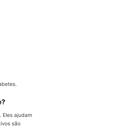
abetes.
e?
. Eles ajudam
tivos são