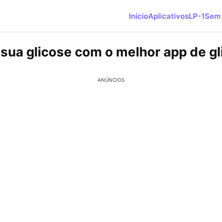
Início
Aplicativos
LP-1
Sem 
 sua glicose com o melhor app de g
ANÚNCIOS