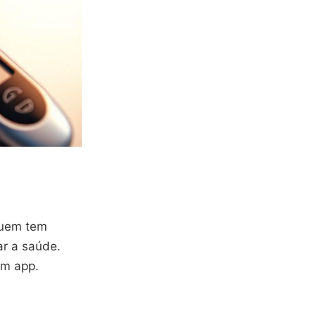
quem tem
ar a saúde.
um app.