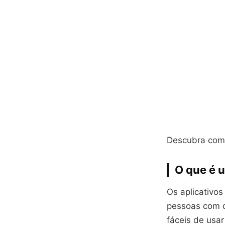
Descubra como
O que é 
Os aplicativo
pessoas com di
fáceis de usar