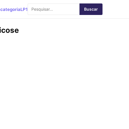
categoria
LP1
Buscar
licose