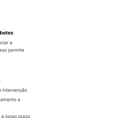
abetes
ciar a
sso permite
s
a intervenção
hamento e
 a longo prazo