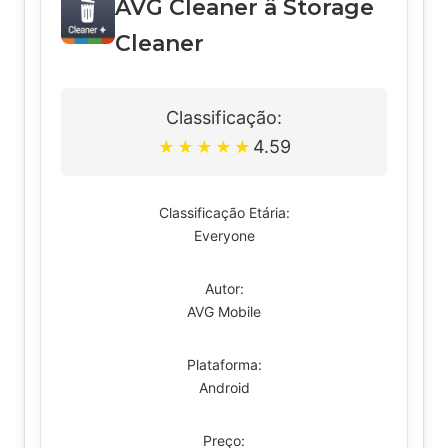
AVG Cleaner â Storage
Cleaner
Classificação:
4.59
★
★
★
★
★
Classificação Etária:
Everyone
Autor:
AVG Mobile
Plataforma:
Android
Preço: