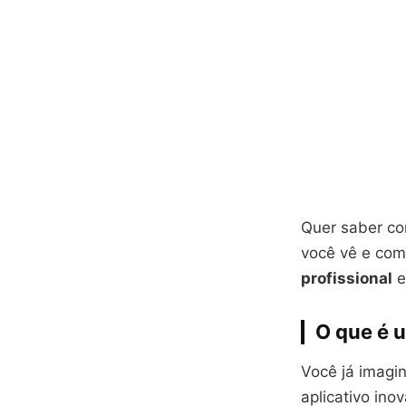
Quer saber co
você vê e com
profissional
e
O que é u
Você já imagi
aplicativo ino