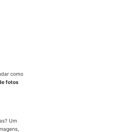
udar como
de fotos
das? Um
imagens,