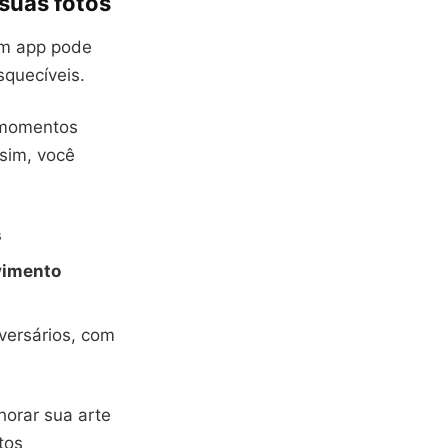
 suas fotos
Um app pode
squecíveis.
 momentos
sim, você
s
vimento
versários, com
horar sua arte
tos