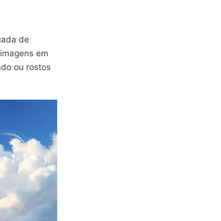
nçada de
s imagens em
ndo ou rostos