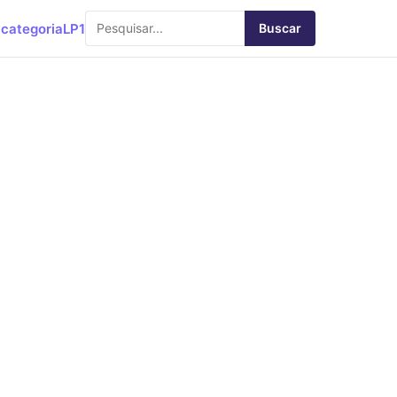
categoria
LP1
Buscar