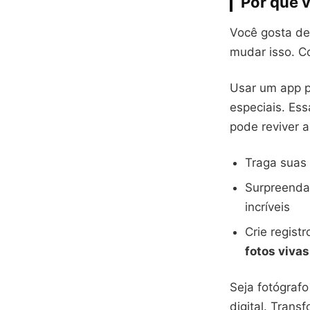
Por que v
Você gosta de
mudar isso. Co
Usar um app p
especiais. Es
pode reviver a
Traga suas
Surpreenda
incríveis
Crie regist
fotos vivas
Seja fotógrafo
digital. Tran