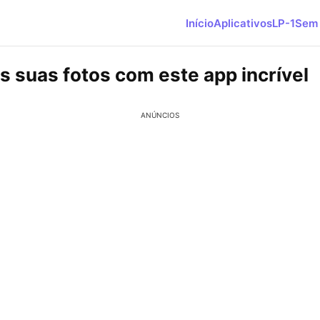
Início
Aplicativos
LP-1
Sem 
s suas fotos com este app incrível
ANÚNCIOS