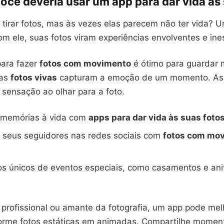
ocê deveria usar um app para dar vida às
 tirar fotos, mas às vezes elas parecem não ter vida? 
m ele, suas fotos viram experiências envolventes e ine
ara fazer
fotos com movimento
é ótimo para guardar
sas
fotos vivas
capturam a emoção de um momento. As
 sensação ao olhar para a foto.
 memórias à vida com
apps para dar vida às suas foto
 seus seguidores nas redes sociais com
fotos com mo
ros únicos de eventos especiais, como casamentos e ani
 profissional ou amante da fotografia, um app pode mel
sforme fotos estáticas em animadas. Compartilhe momen