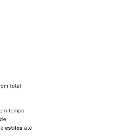
com total
em tempo
ade
e
estilos
até