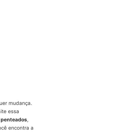
lquer mudança.
ite essa
e penteados
,
ocê encontra a