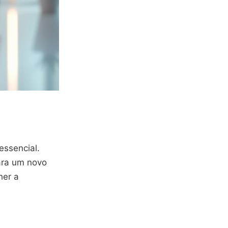
essencial.
ara um novo
her a