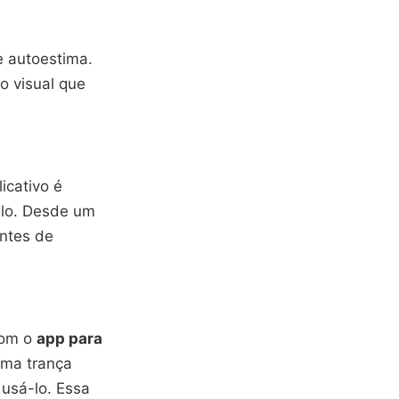
e autoestima.
o visual que
icativo é
elo. Desde um
antes de
Com o
app para
uma trança
usá-lo. Essa