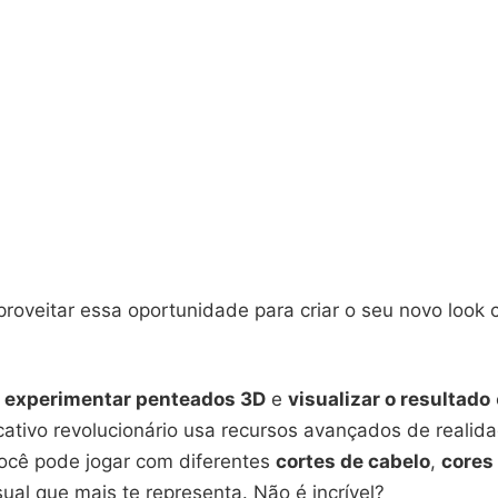
roveitar essa oportunidade para criar o seu novo look 
r
experimentar penteados 3D
e
visualizar o resultado
icativo revolucionário usa recursos avançados de realid
cê pode jogar com diferentes
cortes de cabelo
,
cores
sual que mais te representa. Não é incrível?