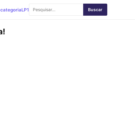
categoria
LP1
Buscar
a!