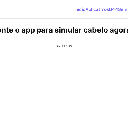
Início
Aplicativos
LP-1
Sem 
nte o app para simular cabelo agor
ANÚNCIOS