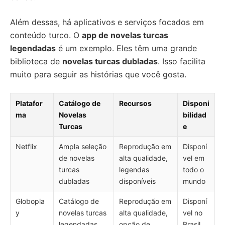
Além dessas, há aplicativos e serviços focados em
conteúdo turco. O
app de novelas turcas
legendadas
é um exemplo. Eles têm uma grande
biblioteca de
novelas turcas dubladas
. Isso facilita
muito para seguir as histórias que você gosta.
Platafor
Catálogo de
Recursos
Disponi
ma
Novelas
bilidad
Turcas
e
Netflix
Ampla seleção
Reprodução em
Disponí
de novelas
alta qualidade,
vel em
turcas
legendas
todo o
dubladas
disponíveis
mundo
Globopla
Catálogo de
Reprodução em
Disponí
y
novelas turcas
alta qualidade,
vel no
legendadas
opção de
Brasil