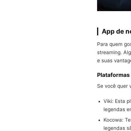
App de n
Para quem go
streaming. Al
e suas vantag
Plataformas 
Se você quer 
Viki: Esta 
legendas em
Kocowa: Te
legendas sã