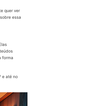
e quer ver
 sobre essa
Elas
nteúdos
a forma
 e até no