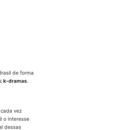
rasil de forma
os
k-dramas
.
l
 cada vez
é o interesse
al dessas