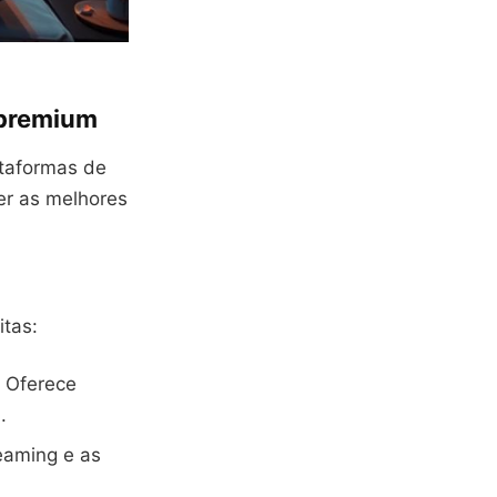
 premium
ataformas de
er as melhores
tas:
. Oferece
s
.
eaming e as