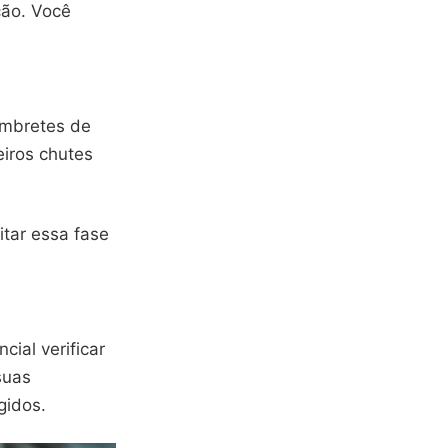
ção. Você
embretes de
iros chutes
itar essa fase
cial verificar
suas
gidos.