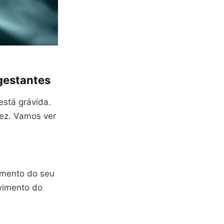
 gestantes
está grávida.
dez. Vamos ver
imento do seu
vimento do