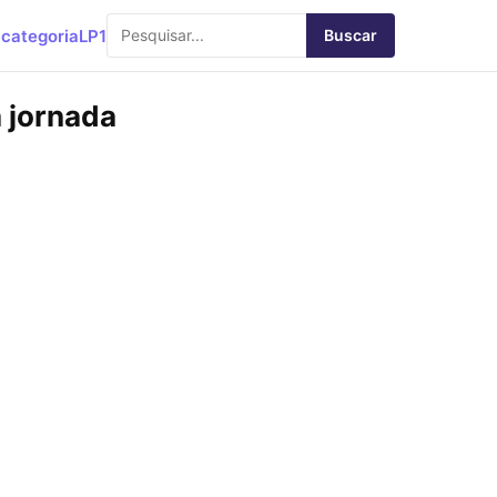
categoria
LP1
Buscar
 jornada