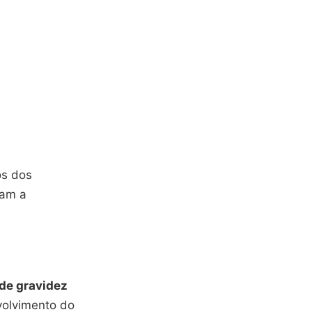
os dos
tam a
de gravidez
volvimento do