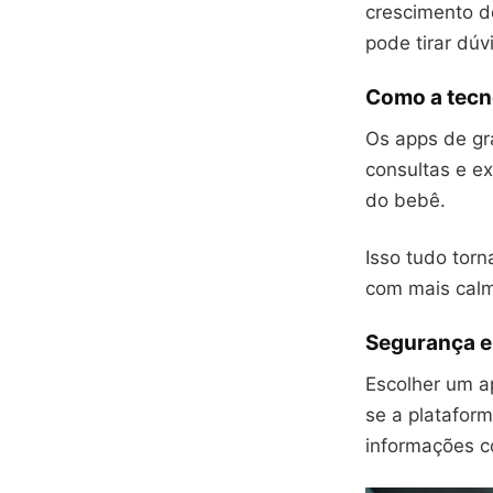
crescimento d
pode tirar dúv
Como a tecno
Os apps de gr
consultas e e
do bebê.
Isso tudo torn
com mais cal
Segurança e
Escolher um ap
se a plataform
informações c