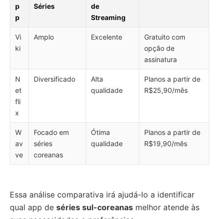
p
Séries
de
p
Streaming
Vi
Amplo
Excelente
Gratuito com
ki
opção de
assinatura
N
Diversificado
Alta
Planos a partir de
et
qualidade
R$25,90/mês
fli
x
W
Focado em
Ótima
Planos a partir de
av
séries
qualidade
R$19,90/mês
ve
coreanas
Essa análise comparativa irá ajudá-lo a identificar
qual app de
séries sul-coreanas
melhor atende às