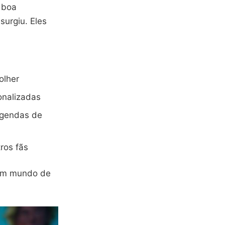
 boa
surgiu. Eles
olher
onalizadas
egendas de
ros fãs
um mundo de