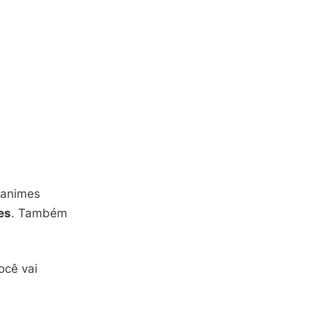
s animes
es
. Também
ocê vai