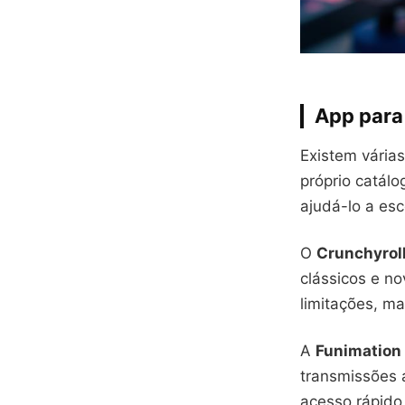
App para
Existem vária
próprio catálo
ajudá-lo a es
O
Crunchyrol
clássicos e n
limitações, ma
A
Funimation
transmissões 
acesso rápido