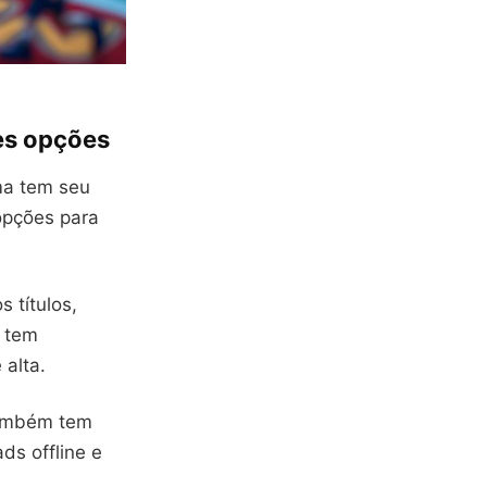
es opções
ma tem seu
 opções para
s títulos,
a tem
 alta.
também tem
ds offline e