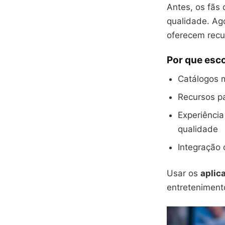
Antes, os fãs
qualidade. Ag
oferecem recu
Por que esc
Catálogos m
Recursos pa
Experiênci
qualidade
Integração 
Usar os
aplic
entretenimento