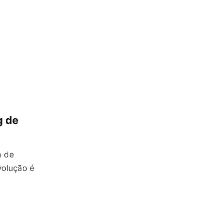
g de
a de
volução é