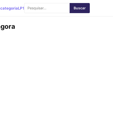
categoria
LP1
Buscar
agora