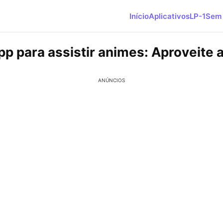
Início
Aplicativos
LP-1
Sem 
pp para assistir animes: Aproveite 
ANÚNCIOS