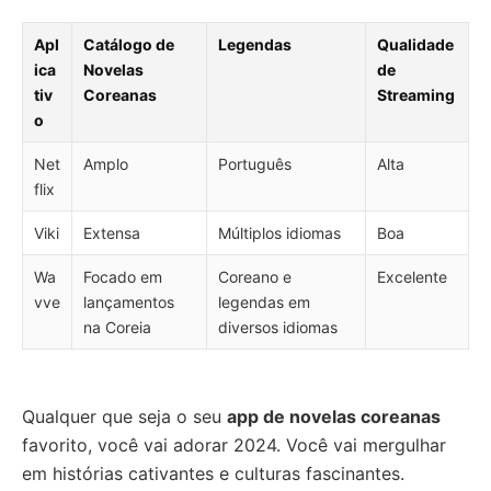
Apl
Catálogo de
Legendas
Qualidade
ica
Novelas
de
tiv
Coreanas
Streaming
o
Net
Amplo
Português
Alta
flix
Viki
Extensa
Múltiplos idiomas
Boa
Wa
Focado em
Coreano e
Excelente
vve
lançamentos
legendas em
na Coreia
diversos idiomas
Qualquer que seja o seu
app de novelas coreanas
favorito, você vai adorar 2024. Você vai mergulhar
em histórias cativantes e culturas fascinantes.