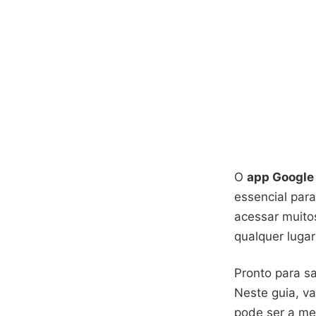
O
app Google
essencial par
acessar muito
qualquer lugar
Pronto para s
Neste guia, v
pode ser a me