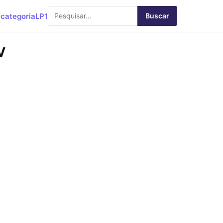
categoria
LP1
Buscar
V