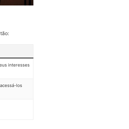
tão:
us interesses
 acessá-los