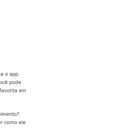
na o app
você pode
favorita em
nimento?
er como ele