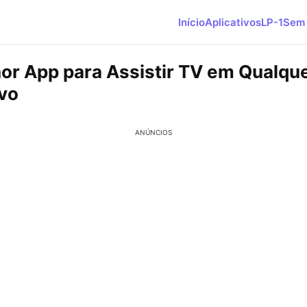
Início
Aplicativos
LP-1
Sem 
or App para Assistir TV em Qualqu
ivo
ANÚNCIOS