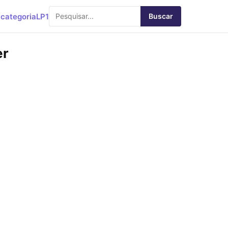
categoria
LP1
Buscar
er