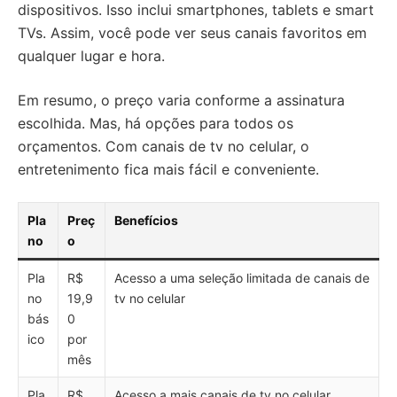
dispositivos. Isso inclui smartphones, tablets e smart
TVs. Assim, você pode ver seus canais favoritos em
qualquer lugar e hora.
Em resumo, o preço varia conforme a assinatura
escolhida. Mas, há opções para todos os
orçamentos. Com canais de tv no celular, o
entretenimento fica mais fácil e conveniente.
Pla
Preç
Benefícios
no
o
Pla
R$
Acesso a uma seleção limitada de canais de
no
19,9
tv no celular
bás
0
ico
por
mês
Pla
R$
Acesso a mais canais de tv no celular,