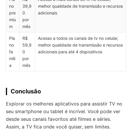
no
39,9
melhor qualidade de transmissão e recursos
pre
0
adicionais
miu
por
m
mês
Pla
R$
Acesso a todos os canais de tv no celular,
no
59,9
melhor qualidade de transmissão e recursos
fa
0
adicionais para até 4 dispositivos
míli
por
a
mês
Conclusão
Explorar os melhores aplicativos para assistir TV no
seu smartphone ou tablet é incrível. Você pode ver
desde seus canais favoritos até filmes e séries.
Assim, a TV fica onde você quiser, sem limites.