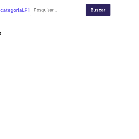
categoria
LP1
Buscar
e