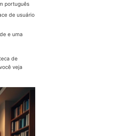
em português
ace de usuário
ade e uma
teca de
você veja