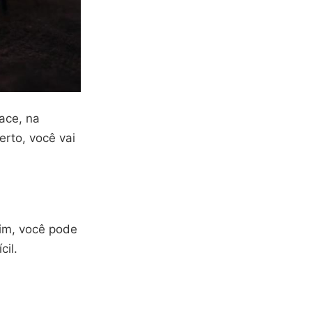
ace, na
rto, você vai
sim, você pode
cil.