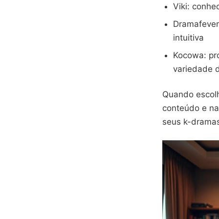
Viki: conhe
Dramafever
intuitiva
Kocowa: pr
variedade 
Quando escolh
conteúdo e na
seus k-dramas 