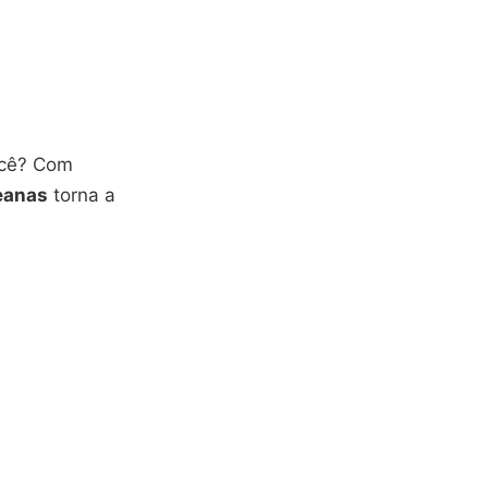
ocê? Com
eanas
torna a