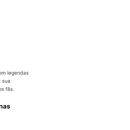
com legendas
z sua
os fãs.
anas