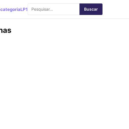
categoria
LP1
Buscar
nas