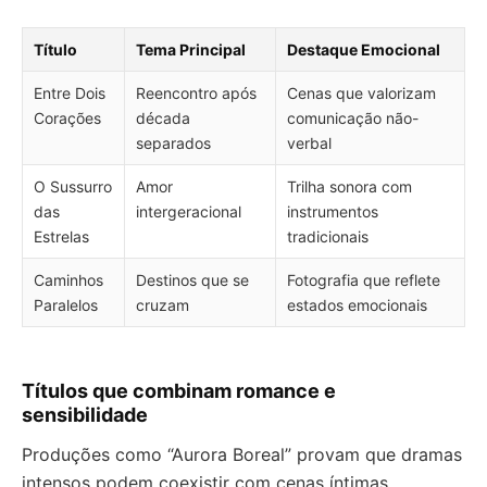
Título
Tema Principal
Destaque Emocional
Entre Dois
Reencontro após
Cenas que valorizam
Corações
década
comunicação não-
separados
verbal
O Sussurro
Amor
Trilha sonora com
das
intergeracional
instrumentos
Estrelas
tradicionais
Caminhos
Destinos que se
Fotografia que reflete
Paralelos
cruzam
estados emocionais
Títulos que combinam romance e
sensibilidade
Produções como “Aurora Boreal” provam que dramas
intensos podem coexistir com cenas íntimas