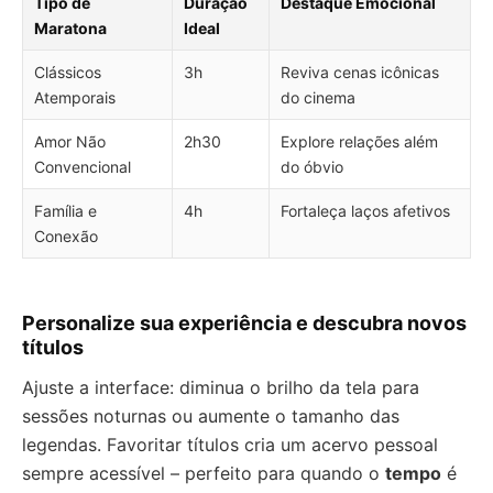
Tipo de
Duração
Destaque Emocional
Maratona
Ideal
Clássicos
3h
Reviva cenas icônicas
Atemporais
do cinema
Amor Não
2h30
Explore relações além
Convencional
do óbvio
Família e
4h
Fortaleça laços afetivos
Conexão
Personalize sua experiência e descubra novos
títulos
Ajuste a interface: diminua o brilho da tela para
sessões noturnas ou aumente o tamanho das
legendas. Favoritar títulos cria um acervo pessoal
sempre acessível – perfeito para quando o
tempo
é