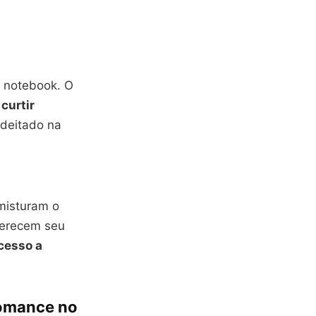
o notebook. O
curtir
 deitado na
misturam o
merecem seu
cesso a
 romance no