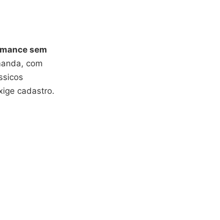
romance sem
manda, com
ssicos
xige cadastro.