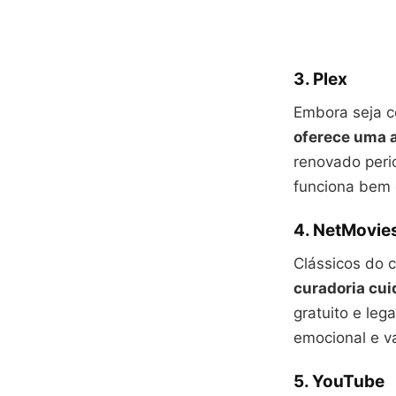
3. Plex
Embora seja c
oferece uma a
renovado perio
funciona bem 
4. NetMovie
Clássicos do 
curadoria cu
gratuito e leg
emocional e val
5. YouTube