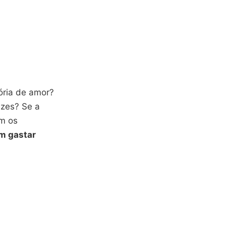
ória de amor?
izes? Se a
om os
em gastar