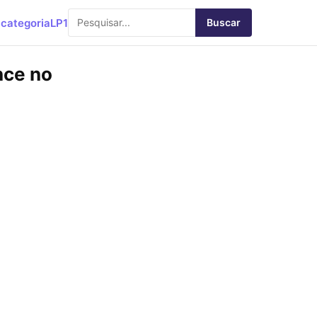
categoria
LP1
Buscar
nce no