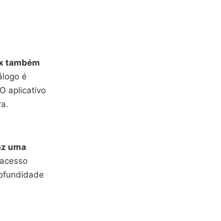
ex também
álogo é
O aplicativo
ra.
az uma
 acesso
rofundidade