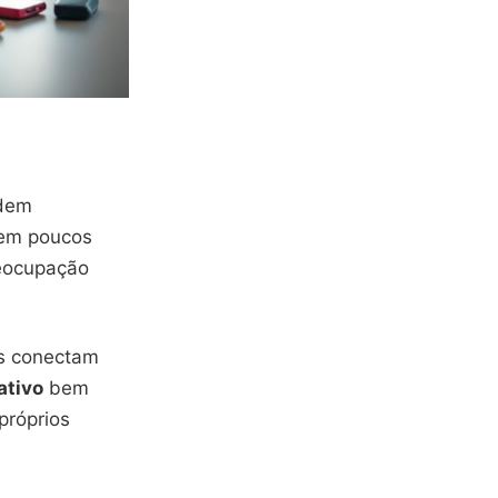
ndem
 em poucos
reocupação
is conectam
ativo
bem
próprios