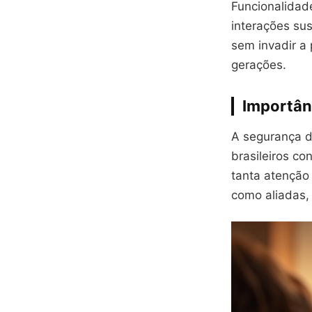
Funcionalidad
interações su
sem invadir a
gerações.
Importân
A segurança di
brasileiros c
tanta atenção
como aliadas, 