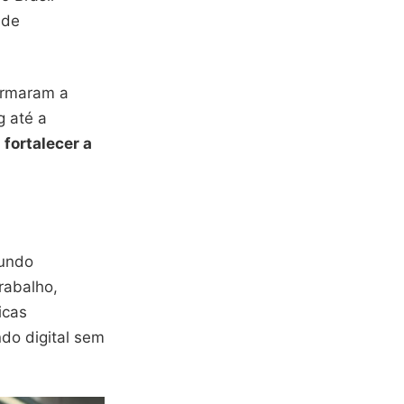
 de
formaram a
g até a
a
fortalecer a
gundo
rabalho,
icas
do digital sem