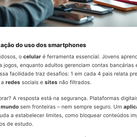
zação do uso dos smartphones
 idosos, o
celular
é ferramenta essencial. Jovens apre
a jogos, enquanto adultos gerenciam contas bancárias
ssa facilidade traz desafios: 1 em cada 4 pais relata p
a
redes
sociais e
sites
não filtrados.
orar? A resposta está na segurança. Plataformas digita
m
mundo
sem fronteiras – nem sempre seguro. Um
aplic
juda a estabelecer limites, como bloquear conteúdos im
ios de estudo.