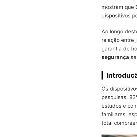
mostram que 6
dispositivos p
Ao longo dest
relação entre 
garantia de h
segurança
sem
Introduç
Os dispositiv
pesquisas, 83
estudos e con
familiares, e
total compree