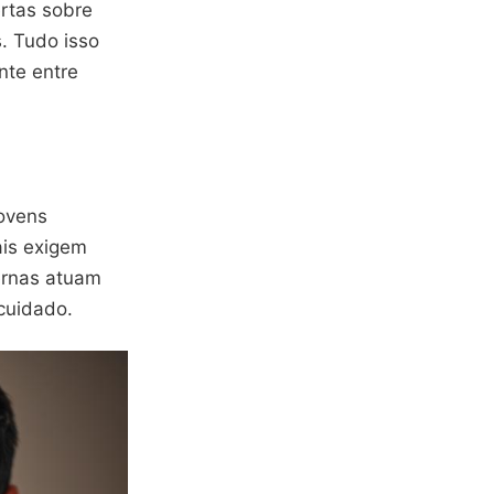
rtas sobre
. Tudo isso
nte entre
jovens
ais exigem
ernas atuam
 cuidado.