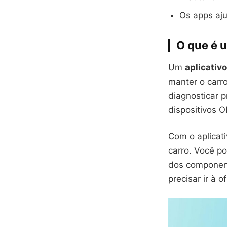
Os apps aju
O que é 
Um
aplicativ
manter o carro
diagnosticar p
dispositivos 
Com o aplicat
carro. Você p
dos component
precisar ir à 