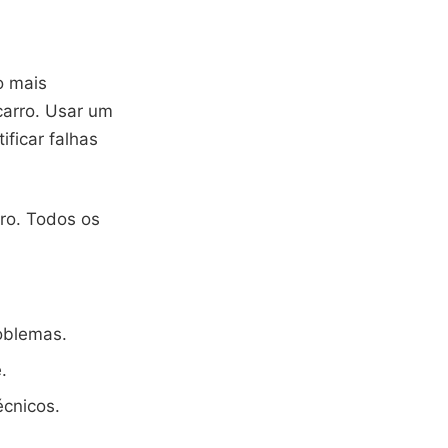
o mais
carro. Usar um
ificar falhas
ro. Todos os
roblemas.
.
cnicos.