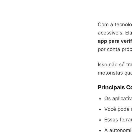
Com a tecnolo
acessíveis. E
app para veri
por conta próp
Isso não só t
motoristas qu
Principais 
Os aplicati
Você pode r
Essas ferr
A autonomia