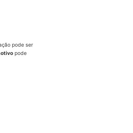
uação pode ser
motivo
pode