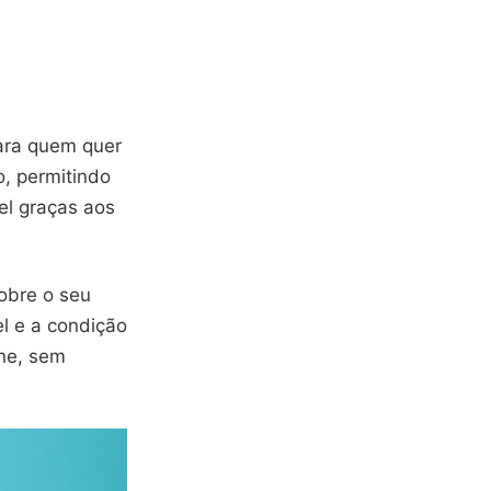
ara quem quer
o, permitindo
vel graças aos
obre o seu
l e a condição
ine, sem