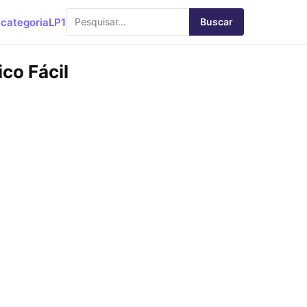
categoria
LP1
Buscar
co Fácil