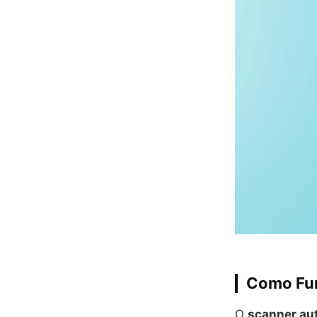
Como Fun
O
scanner au