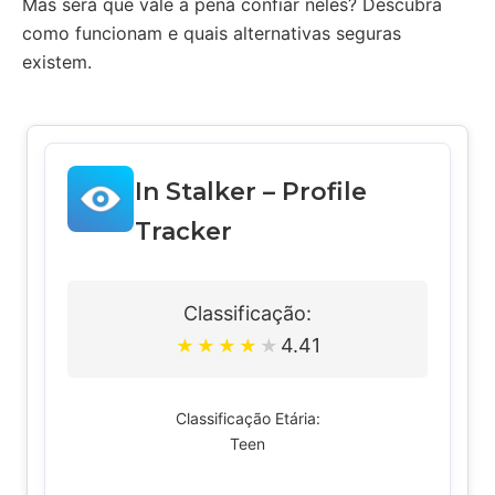
Mas será que vale a pena confiar neles? Descubra
como funcionam e quais alternativas seguras
existem.
In Stalker – Profile
Tracker
Classificação:
4.41
★
★
★
★
★
Classificação Etária:
Teen