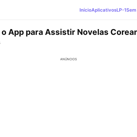
Início
Aplicativos
LP-1
Sem 
 o App para Assistir Novelas Corea
s
ANÚNCIOS