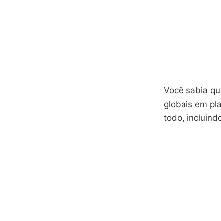
Você sabia q
globais em pl
todo, incluind