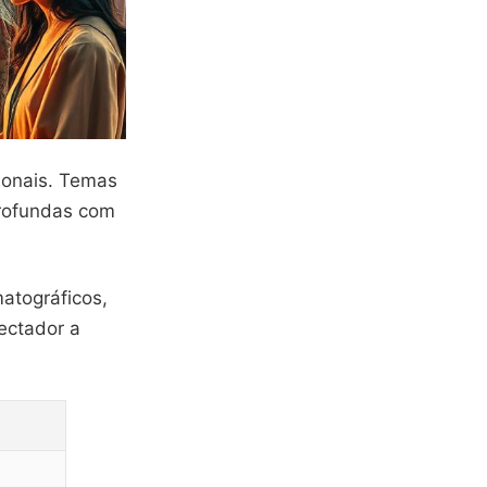
ionais. Temas
profundas com
atográficos,
ectador a