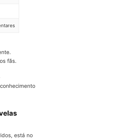
entares
ente.
os fãs.
o
 conhecimento
velas
idos, está no