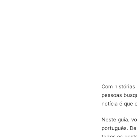
Com histórias
pessoas busqu
notícia é que
Neste guia, v
português. Des
todos os gost