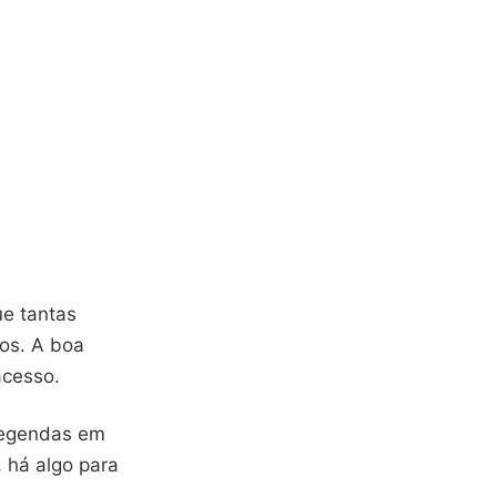
ue tantas
os. A boa
acesso.
 legendas em
, há algo para