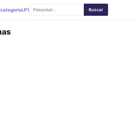
categoria
LP1
Buscar
nas