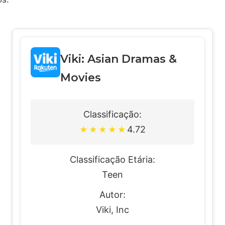
Viki: Asian Dramas &
Movies
Classificação:
4.72
★
★
★
★
★
Classificação Etária:
Teen
Autor:
Viki, Inc