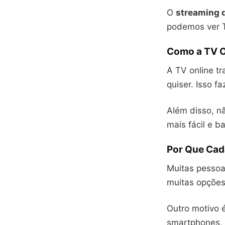
O
streaming d
podemos ver TV
Como a TV O
A TV online tr
quiser. Isso f
Além disso, n
mais fácil e ba
Por Que Cad
Muitas pesso
muitas opções.
Outro motivo é
smartphones, 