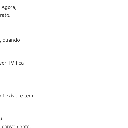
 Agora,
rato.
r, quando
ver TV fica
 flexível e tem
ui
 conveniente.