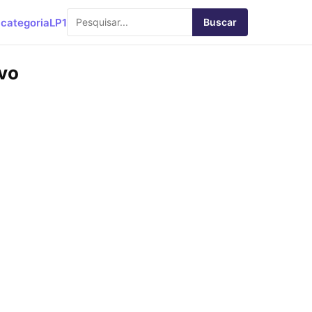
categoria
LP1
Buscar
ivo