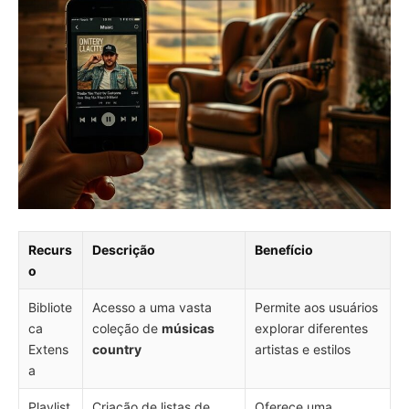
Recurs
Descrição
Benefício
o
Bibliote
Acesso a uma vasta
Permite aos usuários
ca
coleção de
músicas
explorar diferentes
Extens
country
artistas e estilos
a
Playlist
Criação de listas de
Oferece uma