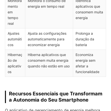
Monitora
Monitora o consumo de
Identifica
mento
energia em tempo real
aplicativos que
em
consomem muita
tempo
energia
real
Ajustes
Ajusta as configurações
Prolonga a
automáti
automaticamente para
duração da
cos
economizar energia
bateria
Hibernaç
Hiberna aplicativos que
Economiza
ão de
consomem muita energia
energia sem
aplicativ
quando não estão em uso
afetar a
os
funcionalidade
Recursos Essenciais que Transformam
a Autonomia do Seu Smartphone
O aplicativo de gerenciamento de energia melhora