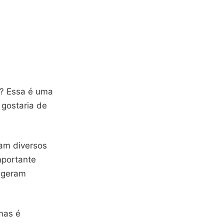
? Essa é uma
 gostaria de
am diversos
mportante
s geram
mas é