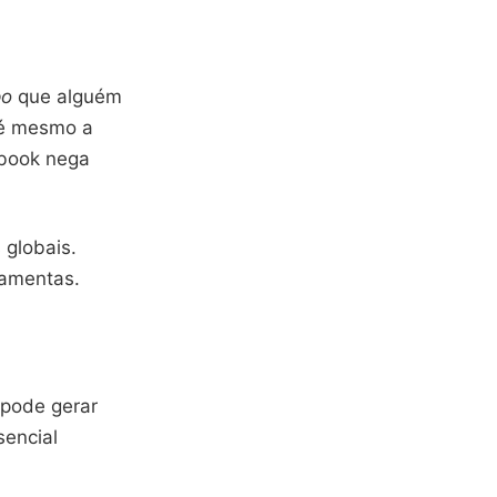
po
que alguém
té mesmo a
ebook nega
 globais.
ramentas.
pode gerar
sencial