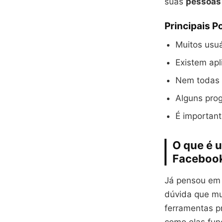
suas
pessoas
Principais P
Muitos usuá
Existem apl
Nem todas a
Alguns pro
É important
O que é 
Faceboo
Já pensou em 
dúvida que mu
ferramentas p