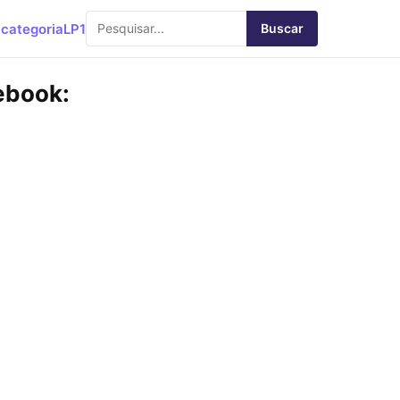
categoria
LP1
Buscar
ebook: