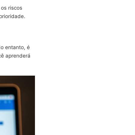
os riscos
rioridade.
No entanto, é
ocê aprenderá