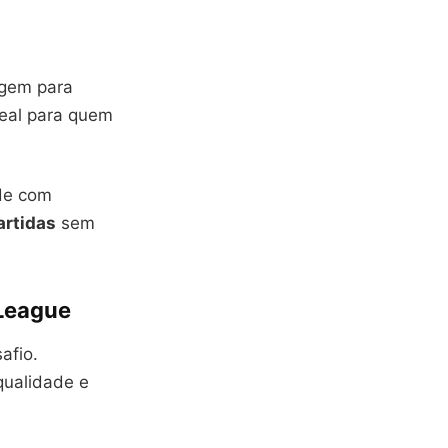
agem para
deal para quem
ade com
artidas
sem
 League
afio.
qualidade e