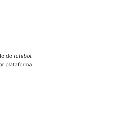
do do
futebol
.
or plataforma