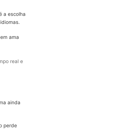
é a escolha
 idiomas.
quem ama
mpo real e
rma ainda
ão perde