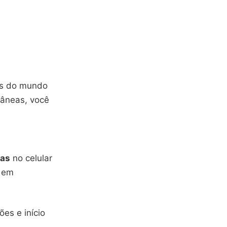
es do mundo
tâneas, você
das
no celular
 em
es e início