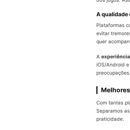
dos jogos. As
A qualidade
Plataformas 
evitar tremore
quer acompa
A
experiência
iOS/Android 
preocupações
Melhores
Com tantas pla
Separamos as 
praticidade.