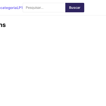
categoria
LP1
Buscar
ns