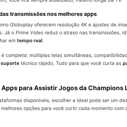
sim, você fica sempre atualizado, mesmo longe da TV.
 das transmissões nos melhores apps
como
Globoplay
oferecem resolução 4K e ajustes de im
s. Já o
Prime Video
reduz o atraso nas transmissões, i
nhar em
tempo real
.
é completa: múltiplas telas simultâneas, compatibilid
e
suporte
técnico rápido. Tudo para que você curta as
p
.
 Apps para Assistir Jogos da Champions
taformas disponíveis, escolher a ideal pode ser um des
melhores opções para você curtir cada momento com 