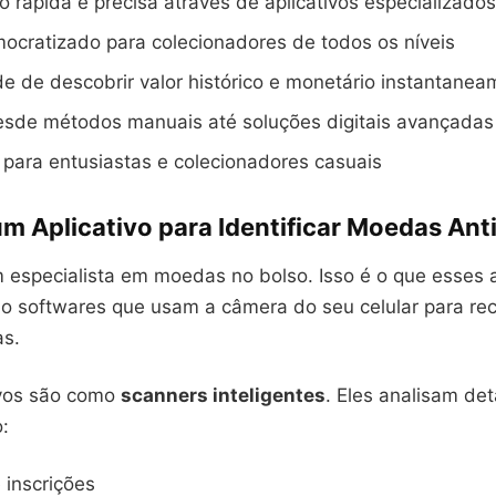
ão rápida e precisa através de aplicativos especializados
ocratizado para colecionadores de todos os níveis
de de descobrir valor histórico e monetário instantane
esde métodos manuais até soluções digitais avançadas
 para entusiastas e colecionadores casuais
m Aplicativo para Identificar Moedas Ant
 especialista em moedas no bolso. Isso é o que esses a
ão softwares que usam a câmera do seu celular para re
as.
ivos são como
scanners inteligentes
. Eles analisam de
:
 inscrições