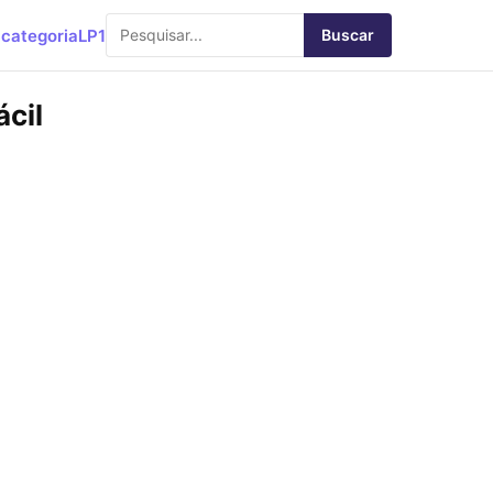
categoria
LP1
Buscar
ácil