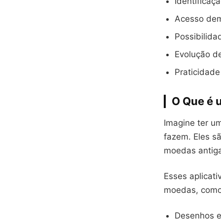
Identificaç
Acesso dem
Possibilida
Evolução d
Praticidade
O Que é u
Imagine ter um
fazem. Eles s
moedas antig
Esses aplicat
moedas, como
Desenhos e