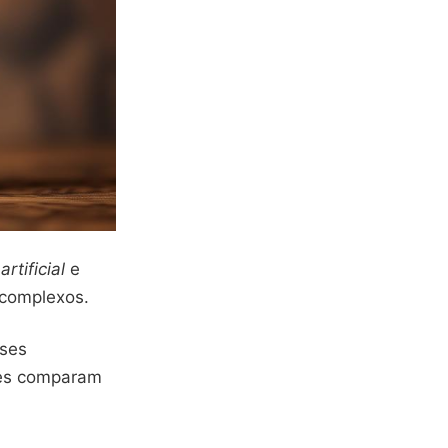
artificial
e
 complexos.
sses
les comparam