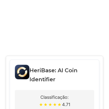
HeriBase: AI Coin
Identifier
Classificação:
4.71
★
★
★
★
★