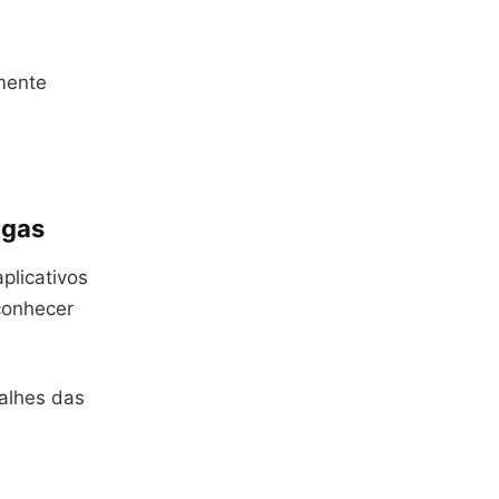
amente
igas
plicativos
conhecer
talhes das