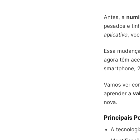
Antes, a
numi
pesados e tin
aplicativo
, vo
Essa mudança 
agora têm aces
smartphone, 2
Vamos ver com
aprender a
va
nova.
Principais P
A tecnolog