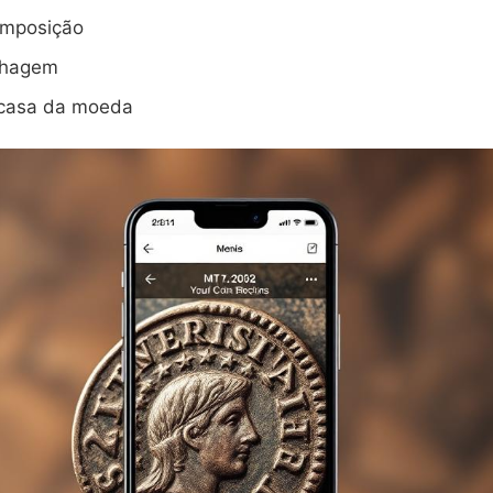
omposição
nhagem
casa da moeda