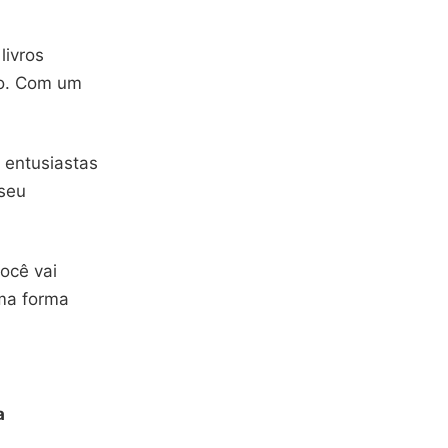
livros
do. Com um
 entusiastas
 seu
ocê vai
ma forma
a