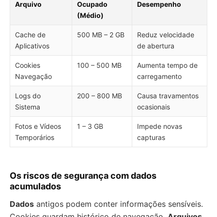
Arquivo
Ocupado
Desempenho
(Médio)
Cache de
500 MB – 2 GB
Reduz velocidade
Aplicativos
de abertura
Cookies
100 – 500 MB
Aumenta tempo de
Navegação
carregamento
Logs do
200 – 800 MB
Causa travamentos
Sistema
ocasionais
Fotos e Vídeos
1 – 3 GB
Impede novas
Temporários
capturas
Os riscos de segurança com dados
acumulados
Dados
antigos podem conter informações sensíveis.
Cookies guardam histórico de navegação.
Arquivos