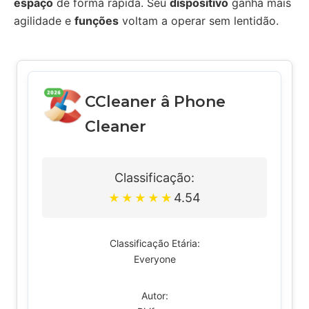
espaço
de forma rápida. Seu
dispositivo
ganha mais
agilidade e
funções
voltam a operar sem lentidão.
CCleaner â Phone
Cleaner
Classificação:
4.54
★
★
★
★
★
Classificação Etária:
Everyone
Autor: