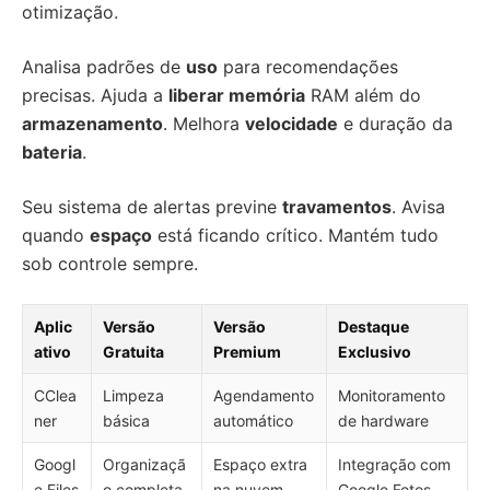
otimização.
Analisa padrões de
uso
para recomendações
precisas. Ajuda a
liberar memória
RAM além do
armazenamento
. Melhora
velocidade
e duração da
bateria
.
Seu sistema de alertas previne
travamentos
. Avisa
quando
espaço
está ficando crítico. Mantém tudo
sob controle sempre.
Aplic
Versão
Versão
Destaque
ativo
Gratuita
Premium
Exclusivo
CClea
Limpeza
Agendamento
Monitoramento
ner
básica
automático
de hardware
Googl
Organizaçã
Espaço extra
Integração com
e Files
o completa
na nuvem
Google Fotos