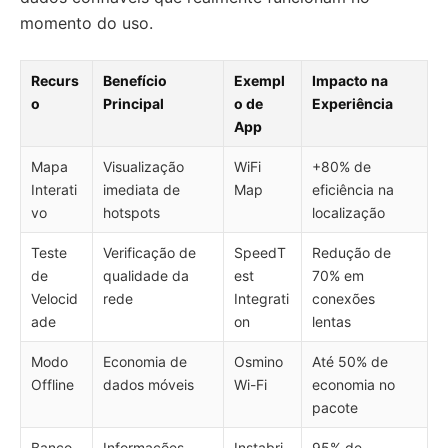
momento do uso.
Recurs
Benefício
Exempl
Impacto na
o
Principal
o de
Experiência
App
Mapa
Visualização
WiFi
+80% de
Interati
imediata de
Map
eficiência na
vo
hotspots
localização
Teste
Verificação de
SpeedT
Redução de
de
qualidade da
est
70% em
Velocid
rede
Integrati
conexões
ade
on
lentas
Modo
Economia de
Osmino
Até 50% de
Offline
dados móveis
Wi-Fi
economia no
pacote
Banco
Informações
Instabri
95% de