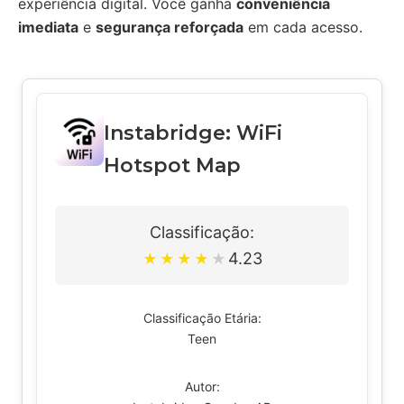
experiência digital. Você ganha
conveniência
imediata
e
segurança reforçada
em cada acesso.
Instabridge: WiFi
Hotspot Map
Classificação:
4.23
★
★
★
★
★
Classificação Etária:
Teen
Autor: