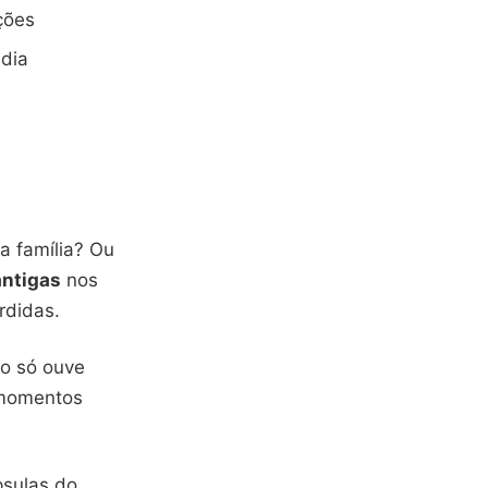
ções
 dia
a família? Ou
ntigas
nos
rdidas.
ão só ouve
 momentos
psulas do