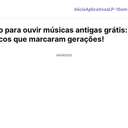
Início
Aplicativos
LP-1
Sem 
o para ouvir músicas antigas grátis:
icos que marcaram gerações!
ANÚNCIOS