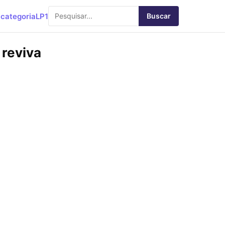
categoria
LP1
Buscar
 reviva