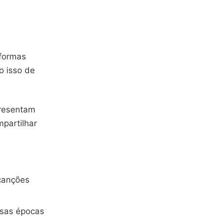
aformas
o isso de
presentam
mpartilhar
 canções
rsas épocas