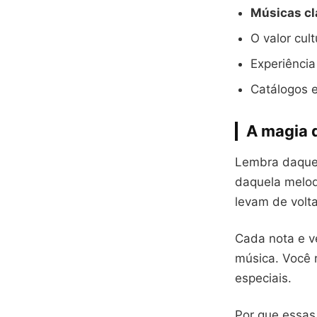
Músicas cl
O valor cul
Experiência
Catálogos e
A magia d
Lembra daquel
daquela melod
levam de volt
Cada nota e v
música. Você 
especiais.
Por que essas