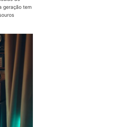
a geração tem
souros