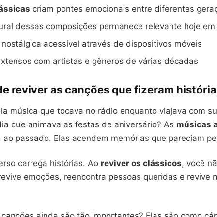
ássicas
criam pontes emocionais entre diferentes gera
tural dessas composições permanece relevante hoje em
 nostálgica acessível através de dispositivos móveis
xtensos com artistas e gêneros de várias décadas
e reviver as canções que fizeram história
a música que tocava no rádio enquanto viajava com su
ia que animava as festas de aniversário? As
músicas a
a ao passado. Elas acendem memórias que pareciam pe
erso carrega histórias. Ao
reviver os clássicos
, você n
revive emoções, reencontra pessoas queridas e revive
 canções ainda são tão importantes? Elas são como cá