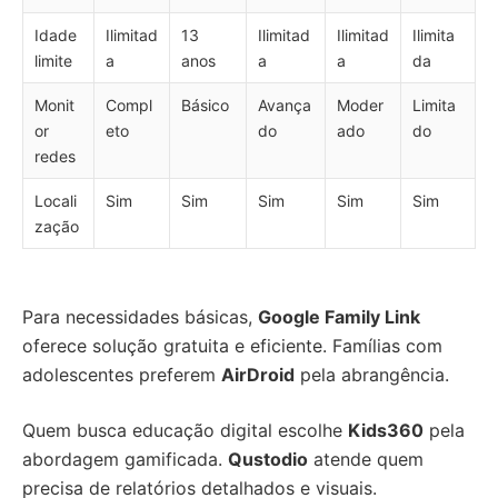
Idade
Ilimitad
13
Ilimitad
Ilimitad
Ilimita
limite
a
anos
a
a
da
Monit
Compl
Básico
Avança
Moder
Limita
or
eto
do
ado
do
redes
Locali
Sim
Sim
Sim
Sim
Sim
zação
Para necessidades básicas,
Google Family Link
oferece solução gratuita e eficiente. Famílias com
adolescentes preferem
AirDroid
pela abrangência.
Quem busca educação digital escolhe
Kids360
pela
abordagem gamificada.
Qustodio
atende quem
precisa de relatórios detalhados e visuais.