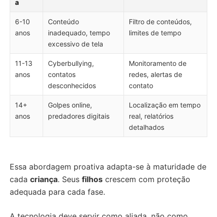
a
6-10
Conteúdo
Filtro de conteúdos,
anos
inadequado, tempo
limites de tempo
excessivo de tela
11-13
Cyberbullying,
Monitoramento de
anos
contatos
redes, alertas de
desconhecidos
contato
14+
Golpes online,
Localização em tempo
anos
predadores digitais
real, relatórios
detalhados
Essa abordagem proativa adapta-se à maturidade de
cada
criança
. Seus
filhos
crescem com proteção
adequada para cada fase.
A tecnologia deve servir como aliada, não como