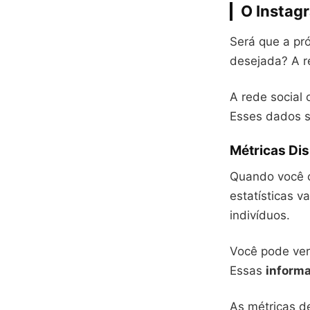
O Instag
Será que a pró
desejada? A r
A rede social
Esses dados sã
Métricas Dis
Quando você 
estatísticas v
indivíduos.
Você pode ve
Essas
inform
As métricas 