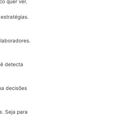
o quer ver.
 estratégias.
olaboradores.
cê detecta
ma decisões
s
. Seja para