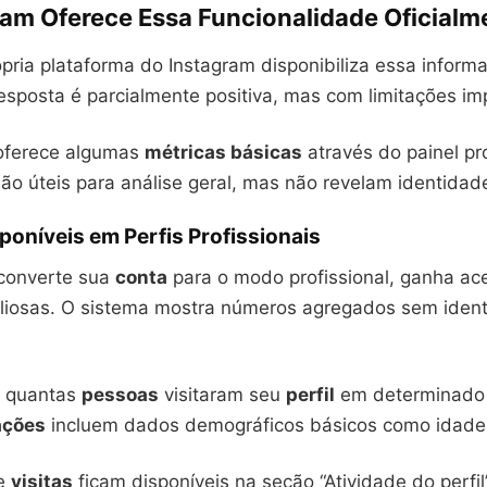
ram Oferece Essa Funcionalidade Oficialm
pria plataforma do Instagram disponibiliza essa inform
esposta é parcialmente positiva, mas com limitações im
 oferece algumas
métricas básicas
através do painel pro
o úteis para análise geral, mas não revelam identidade
poníveis em Perfis Profissionais
converte sua
conta
para o modo profissional, ganha ac
aliosas. O sistema mostra números agregados sem identi
r quantas
pessoas
visitaram seu
perfil
em determinado 
ações
incluem dados demográficos básicos como idade 
de
visitas
ficam disponíveis na seção “Atividade do perfil