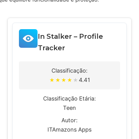
In Stalker – Profile
Tracker
Classificação:
4.41
★
★
★
★
★
Classificação Etária:
Teen
Autor:
ITAmazons Apps