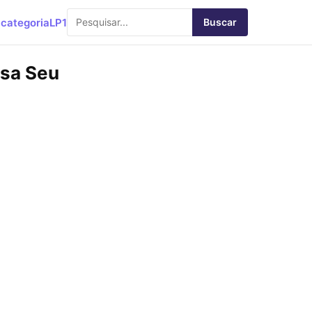
categoria
LP1
Buscar
ssa Seu