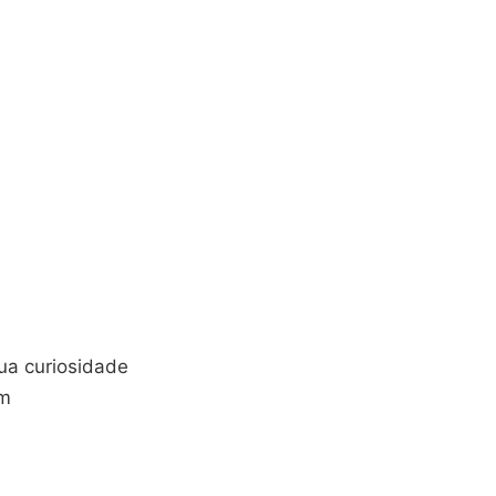
sua curiosidade
em