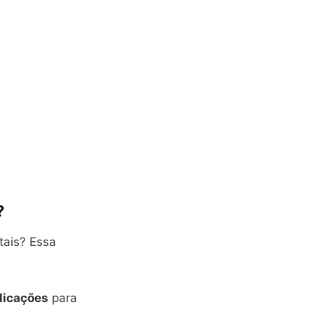
?
tais? Essa
licações
para