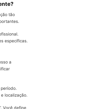
ente?
ação tão
portantes.
fissional.
s específicas.
esso a
ficar
período.
e localização.
”. Você define