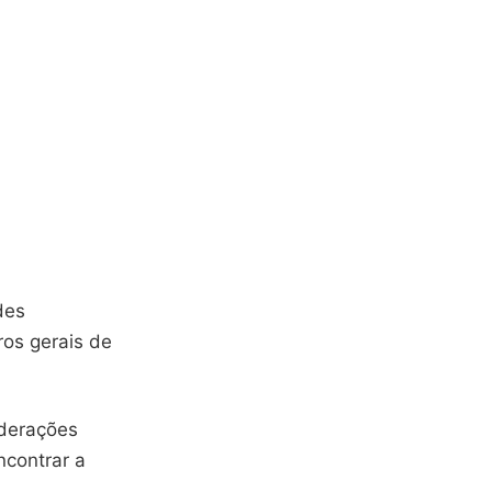
des
ros gerais de
derações
ncontrar a