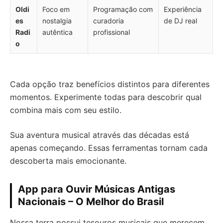
Oldi
Foco em
Programação com
Experiência
es
nostalgia
curadoria
de DJ real
Radi
autêntica
profissional
o
Cada opção traz benefícios distintos para diferentes
momentos. Experimente todas para descobrir qual
combina mais com seu estilo.
Sua aventura musical através das décadas está
apenas começando. Essas ferramentas tornam cada
descoberta mais emocionante.
App para Ouvir Músicas Antigas
Nacionais – O Melhor do Brasil
Nossa terra possui tesouros musicais que merecem