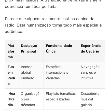
próximas músicas. A transição entre faixas mantém
coerência temática perfeita.
Parece que alguém realmente está na cabine de
rádio. Essa humanização torna tudo mais especial e
autêntico.
Plat
Destaque
Funcionalidade
Experiência
afor
Principal
Única
do Usuário
ma
Tun
Acesso
Estações
Navegação
eIn
global
internacionais
simples e
Radi
ilimitado
variadas
intuitiva
o
iHea
Organizaçã
Playlists temáticas
Descoberta
rtRa
o por
especializadas
musical
dio
décadas
guiada