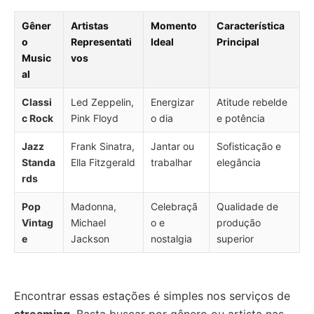
Gêner
Artistas
Momento
Característica
o
Representati
Ideal
Principal
Music
vos
al
Classi
Led Zeppelin,
Energizar
Atitude rebelde
c Rock
Pink Floyd
o dia
e potência
Jazz
Frank Sinatra,
Jantar ou
Sofisticação e
Standa
Ella Fitzgerald
trabalhar
elegância
rds
Pop
Madonna,
Celebraçã
Qualidade de
Vintag
Michael
o e
produção
e
Jackson
nostalgia
superior
Encontrar essas estações é simples nos serviços de