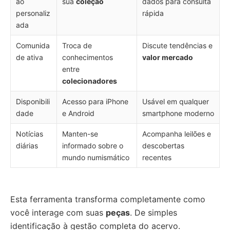
ão
sua
coleção
dados para consulta
personaliz
rápida
ada
Comunida
Troca de
Discute tendências e
de ativa
conhecimentos
valor mercado
entre
colecionadores
Disponibili
Acesso para iPhone
Usável em qualquer
dade
e Android
smartphone moderno
Notícias
Manten-se
Acompanha leilões e
diárias
informado sobre o
descobertas
mundo numismático
recentes
Esta ferramenta transforma completamente como
você interage com suas
peças
. De simples
identificação à gestão completa do acervo.