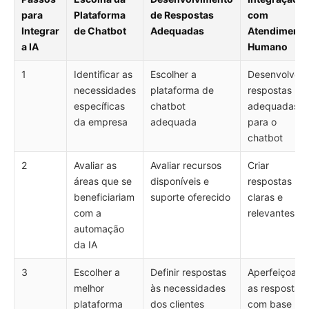
para
Plataforma
de Respostas
com
Integrar
de Chatbot
Adequadas
Atendimento
a IA
Humano
1
Identificar as
Escolher a
Desenvolver
necessidades
plataforma de
respostas
específicas
chatbot
adequadas
da empresa
adequada
para o
chatbot
2
Avaliar as
Avaliar recursos
Criar
áreas que se
disponíveis e
respostas
beneficiariam
suporte oferecido
claras e
com a
relevantes
automação
da IA
3
Escolher a
Definir respostas
Aperfeiçoar
melhor
às necessidades
as respostas
plataforma
dos clientes
com base no